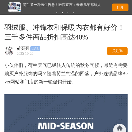
荷兰又一种医生告急！医院直言：未来几年都缺人
太
打开
羽绒服、冲锋衣和保暖内衣都有好价！
三千多件商品折扣高达40%
荷买买
关注Ta
2025-10-29
小伙伴们，荷兰天气已经转入传统的秋冬气候，最近有需要
购买户外服饰的吗？随着荷兰气温的回落，户外连锁品牌Be
ver网站和门店的新一轮促销开始。