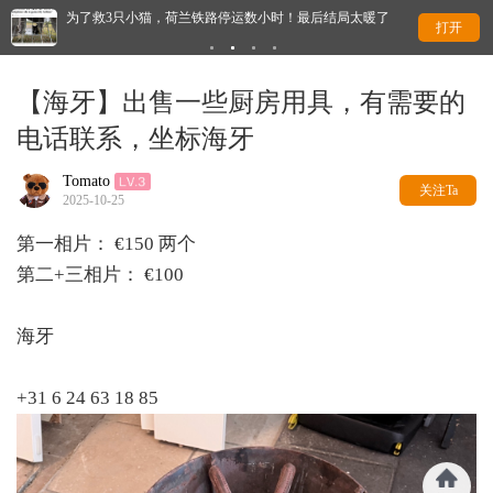
为了救3只小猫，荷兰铁路停运数小时！最后结局太暖了
这
打开
【海牙】出售一些厨房用具，有需要的
电话联系，坐标海牙
Tomato
关注Ta
2025-10-25
第一相片： €150 两个
第二+三相片： €100
海牙
+31 6 24 63 18 85