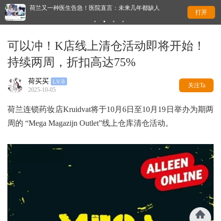
荷兰又一种医生告急！医院直言：未来几年都缺人
离
打开
可以冲！K店线上清仓活动即将开始！
持续两周，折扣高达75%
荷买买
关注Ta
2025-10-05
荷兰连锁药妆店Kruidvat将于10月6日至10月19日举办为期两
周的 “Mega Magazijn Outlet”线上仓库清仓活动。