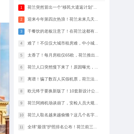
荷兰突然冒出一个“移民大遣返计划”，64万人已经签字支持
1
迎来今年第四次热浪！荷兰未来几天最高33℃，八月中开始…
2
干餐饮的老板注意了！在荷兰这都有人偷，全过程很淡定
3
难了！不仅仅大城市租房难，中小城市的房租开始暴涨
4
太香了！每月房租仅65欧，荷兰推出学生住宿优惠福利…
5
荷兰人口突然慢下来了！原因曝光，不是因为没人生孩子
6
离谱！骗了数百人买假机票，荷兰法院竟然没判他坐牢
7
欧元终于要换新版了！10套新设计公布，你最喜欢哪一款？
8
荷兰阿姆机场谈崩了，安检人员大规模停工越来越近…
9
荷兰人取名越来越偷懒？这几个名字几乎满大街都是
10
全球"最强"护照排名公布！荷兰前三，中国护照进步很大
11