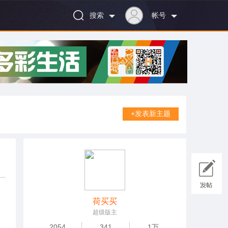
搜索
帐号
+发表新主题
荷买买
超级版主
2054
341
1万