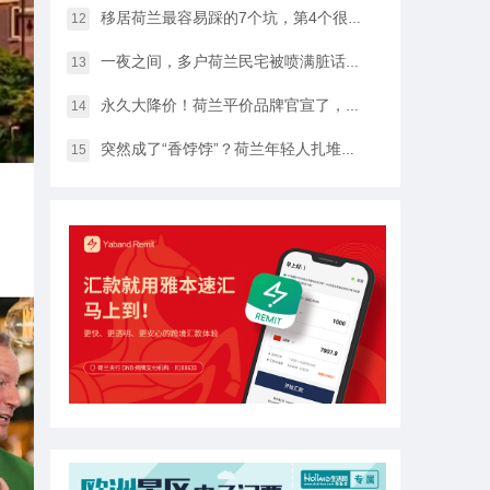
移居荷兰最容易踩的7个坑，第4个很多人都会中招…
12
一夜之间，多户荷兰民宅被喷满脏话，只因支持难民…
13
永久大降价！荷兰平价品牌官宣了，将硬扛Temu和SHEIN
14
突然成了“香饽饽”？荷兰年轻人扎堆当老师，发生了什么？
15