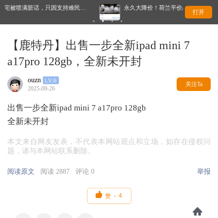
只因支持难民…
永久大降价！荷兰平价品牌官宣了，将硬扛Temu和SHEI
打开
【鹿特丹】出售一步全新ipad mini 7
a17pro 128gb，全新未开封
ouzn
关注Ta
2025-09-26
出售一步全新ipad mini 7 a17pro 128gb
全新未开封
本文来自网友发表，不代表本网站观点和立场，如存在侵权问
题，请与本网站联系删除。
阅读原文
阅读 2887
评论 0
举报

4
赞