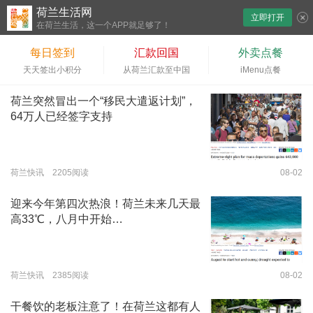
荷兰生活网
立即打开
下拉刷新
在荷兰生活，这一个APP就足够了！
每日签到
汇款回国
外卖点餐
天天签出小积分
从荷兰汇款至中国
iMenu点餐
荷兰突然冒出一个“移民大遣返计划”，
64万人已经签字支持
荷兰快讯 2205阅读
08-02
迎来今年第四次热浪！荷兰未来几天最
高33℃，八月中开始…
荷兰快讯 2385阅读
08-02
干餐饮的老板注意了！在荷兰这都有人