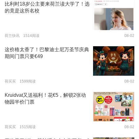
比利时18岁公主要来荷兰读大学了！选
的竟是这所名校
荷兰快讯 1514阅读
08-02
这价格太香了！巴黎迪士尼万圣节庆典
期间门票只要€49
荷买买 1599阅读
08-02
Kruidvat又送福利！花€5，解锁2张动
物园半价门票
荷买买 1515阅读
08-02