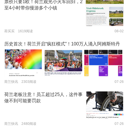
票价只要1欧！荷兰观光小火车回归，2
至4小时带你慢游多个小镇
荷买买 1619阅读
08-02
历史首次！荷兰开启“疯狂模式”！100万人涌入阿姆斯特丹
荷兰快讯 2303阅读
07-26
荷兰老板注意！员工超过25人，这件事
做不到可能要罚款
荷兰快讯 2480阅读
07-26