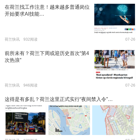
在荷兰找工作注意！越来越多普通岗位
开始要求AI技能…
荷兰快讯 932阅读
07-26
前所未有？荷兰下周或迎历史首次“第4
次热浪”
荷兰快讯 946阅读
07-26
这得是有多乱？荷兰这里正式实行“夜间禁入令”…