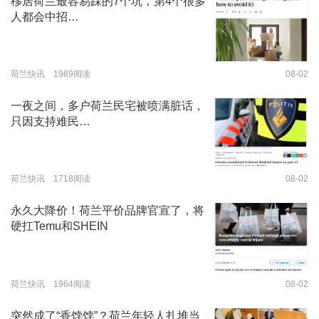
移居荷兰最容易踩的7个坑，第4个很多
人都会中招…
荷兰快讯 1989阅读
08-02
一夜之间，多户荷兰民宅被喷满脏话，
只因支持难民…
荷兰快讯 1718阅读
08-02
永久大降价！荷兰平价品牌官宣了，将
硬扛Temu和SHEIN
荷兰快讯 1964阅读
08-02
突然成了“香饽饽”？荷兰年轻人扎堆当