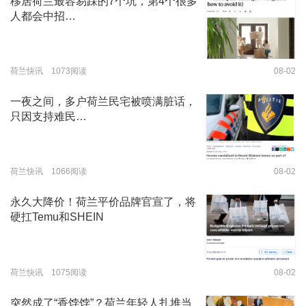
移居荷兰最容易踩的7个坑，第4个很多
人都会中招…
荷兰快讯 1073阅读
08-02
一夜之间，多户荷兰民宅被喷满脏话，
只因支持难民…
荷兰快讯 1066阅读
08-02
永久大降价！荷兰平价品牌官宣了，将
硬扛Temu和SHEIN
荷兰快讯 1075阅读
08-02
突然成了“香饽饽”？荷兰年轻人扎堆当