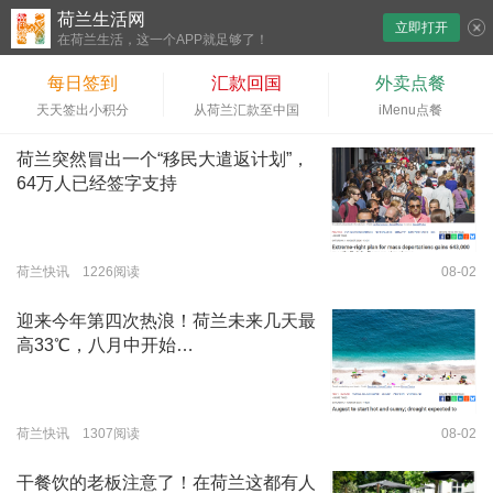
荷兰生活网
立即打开
下拉刷新
在荷兰生活，这一个APP就足够了！
每日签到
汇款回国
外卖点餐
天天签出小积分
从荷兰汇款至中国
iMenu点餐
荷兰突然冒出一个“移民大遣返计划”，
64万人已经签字支持
荷兰快讯 1226阅读
08-02
迎来今年第四次热浪！荷兰未来几天最
高33℃，八月中开始…
荷兰快讯 1307阅读
08-02
干餐饮的老板注意了！在荷兰这都有人