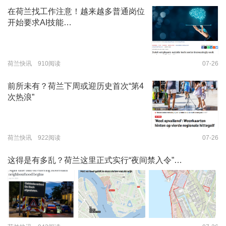
在荷兰找工作注意！越来越多普通岗位
开始要求AI技能…
荷兰快讯 910阅读
07-26
前所未有？荷兰下周或迎历史首次“第4
次热浪”
荷兰快讯 922阅读
07-26
这得是有多乱？荷兰这里正式实行“夜间禁入令”…