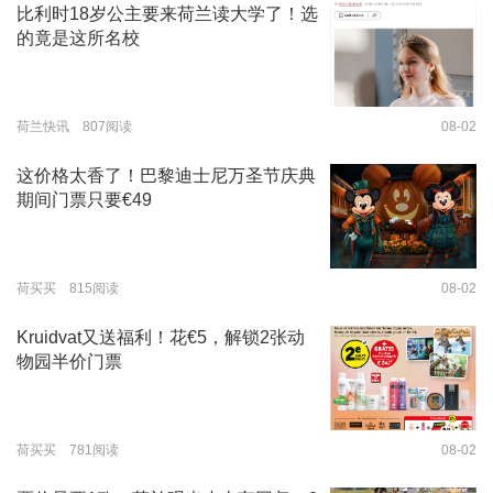
比利时18岁公主要来荷兰读大学了！选
的竟是这所名校
荷兰快讯 807阅读
08-02
这价格太香了！巴黎迪士尼万圣节庆典
期间门票只要€49
荷买买 815阅读
08-02
Kruidvat又送福利！花€5，解锁2张动
物园半价门票
荷买买 781阅读
08-02