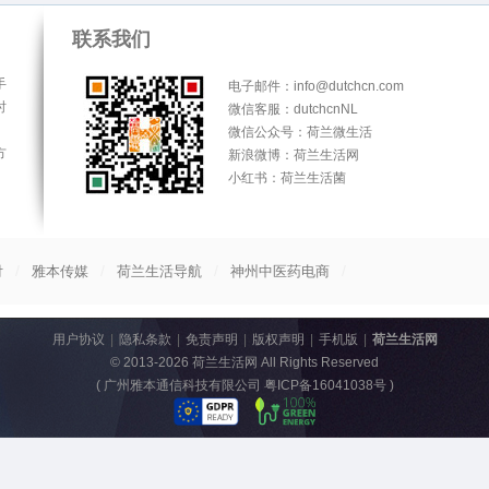
联系我们
手
电子邮件：info@dutchcn.com
时
微信客服：dutchcnNL
微信公众号：荷兰微生活
方
新浪微博：荷兰生活网
小红书：荷兰生活菌
/
/
/
/
付
雅本传媒
荷兰生活导航
神州中医药电商
用户协议
|
隐私条款
|
免责声明
|
版权声明
|
手机版
|
荷兰生活网
© 2013-2026
荷兰生活网
All Rights Reserved
(
广州雅本通信科技有限公司 粤ICP备16041038号
)