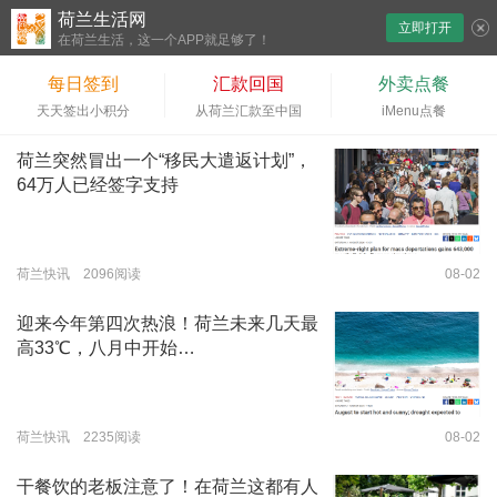
荷兰生活网
立即打开
下拉刷新
在荷兰生活，这一个APP就足够了！
每日签到
汇款回国
外卖点餐
天天签出小积分
从荷兰汇款至中国
iMenu点餐
荷兰突然冒出一个“移民大遣返计划”，
64万人已经签字支持
荷兰快讯 2096阅读
08-02
迎来今年第四次热浪！荷兰未来几天最
高33℃，八月中开始…
荷兰快讯 2235阅读
08-02
干餐饮的老板注意了！在荷兰这都有人