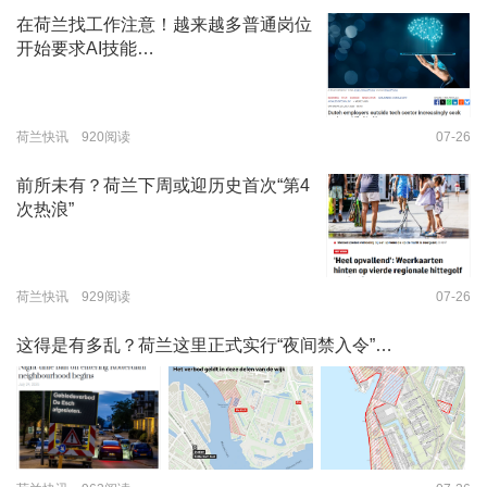
在荷兰找工作注意！越来越多普通岗位
开始要求AI技能…
荷兰快讯 920阅读
07-26
前所未有？荷兰下周或迎历史首次“第4
次热浪”
荷兰快讯 929阅读
07-26
这得是有多乱？荷兰这里正式实行“夜间禁入令”…