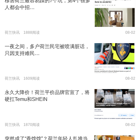
移居荷兰最容易踩的7个坑，第4个很多
人都会中招…
荷兰快讯 1888阅读
08-02
一夜之间，多户荷兰民宅被喷满脏话，
只因支持难民…
荷兰快讯 1609阅读
08-02
永久大降价！荷兰平价品牌官宣了，将
硬扛Temu和SHEIN
荷兰快讯 1870阅读
08-02
突然成了“香饽饽”？荷兰年轻人扎堆当