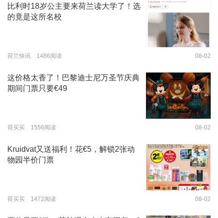
比利时18岁公主要来荷兰读大学了！选
的竟是这所名校
荷兰快讯 1486阅读
08-02
这价格太香了！巴黎迪士尼万圣节庆典
期间门票只要€49
荷买买 1556阅读
08-02
Kruidvat又送福利！花€5，解锁2张动
物园半价门票
荷买买 1472阅读
08-02