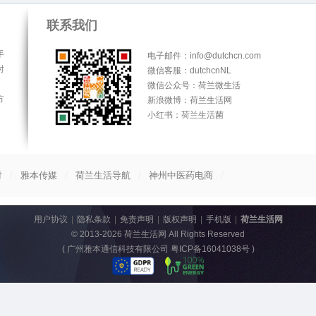
联系我们
手
电子邮件：info@dutchcn.com
时
微信客服：dutchcnNL
微信公众号：荷兰微生活
方
新浪微博：荷兰生活网
小红书：荷兰生活菌
/
/
/
/
付
雅本传媒
荷兰生活导航
神州中医药电商
用户协议
|
隐私条款
|
免责声明
|
版权声明
|
手机版
|
荷兰生活网
© 2013-2026
荷兰生活网
All Rights Reserved
(
广州雅本通信科技有限公司 粤ICP备16041038号
)