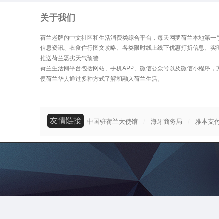
关于我们
荷兰老牌的中文社区和生活消费类综合平台，每天网罗荷兰本地第一
信息资讯、衣食住行图文攻略、各类限时线上线下优惠打折信息、实
推送荷兰恶劣天气预警…
荷兰生活网平台包括网站、手机APP、微信公众号以及微信小程序，
便荷兰华人通过多种方式了解和融入荷兰生活。
友情链接
/
/
中国驻荷兰大使馆
海牙商务局
雅本支