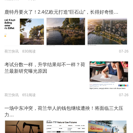
鹿特丹要火了！2.4亿欧元打造“巨石山”，长得好奇怪…
荷兰快讯 830阅读
07-26
考试分数一样，升学结果却不一样？荷
兰最新研究曝光原因
荷兰快讯 651阅读
07-26
一场中东冲突，荷兰华人的钱包继续遭殃！将面临三大压
力…