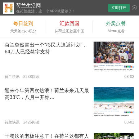
荷兰生活网
立即打开
下拉刷新
在荷兰生活，这一个APP就足够了！
每日签到
汇款回国
外卖点餐
天天签出小积分
从荷兰汇款至中国
iMenu点餐
荷兰突然冒出一个“移民大遣返计划”，
64万人已经签字支持
荷兰快讯 2238阅读
08-02
迎来今年第四次热浪！荷兰未来几天最
高33℃，八月中开始…
荷兰快讯 2426阅读
08-02
干餐饮的老板注意了！在荷兰这都有人