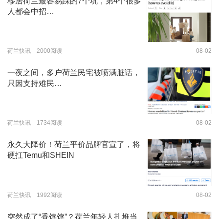
移居荷兰最容易踩的7个坑，第4个很多
人都会中招…
荷兰快讯 2000阅读
08-02
一夜之间，多户荷兰民宅被喷满脏话，
只因支持难民…
荷兰快讯 1734阅读
08-02
永久大降价！荷兰平价品牌官宣了，将
硬扛Temu和SHEIN
荷兰快讯 1992阅读
08-02
突然成了“香饽饽”？荷兰年轻人扎堆当