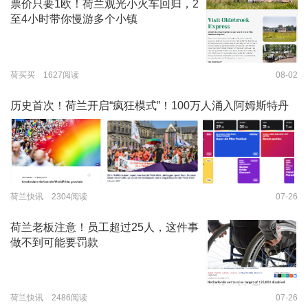
票价只要1欧！荷兰观光小火车回归，2
至4小时带你慢游多个小镇
荷买买 1627阅读
08-02
历史首次！荷兰开启“疯狂模式”！100万人涌入阿姆斯特丹
荷兰快讯 2304阅读
07-26
荷兰老板注意！员工超过25人，这件事
做不到可能要罚款
荷兰快讯 2486阅读
07-26