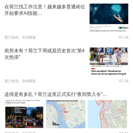
在荷兰找工作注意！越来越多普通岗位
开始要求AI技能…
荷兰快讯 933阅读
07-26
前所未有？荷兰下周或迎历史首次“第4
次热浪”
荷兰快讯 946阅读
07-26
这得是有多乱？荷兰这里正式实行“夜间禁入令”…