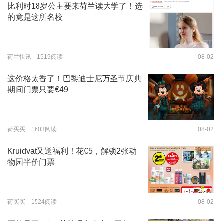
比利时18岁公主要来荷兰读大学了！选
的竟是这所名校
荷兰快讯 1519阅读
08-02
这价格太香了！巴黎迪士尼万圣节庆典
期间门票只要€49
荷买买 1603阅读
08-02
Kruidvat又送福利！花€5，解锁2张动
物园半价门票
荷买买 1524阅读
08-02