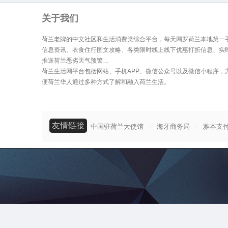
关于我们
荷兰老牌的中文社区和生活消费类综合平台，每天网罗荷兰本地第一
信息资讯、衣食住行图文攻略、各类限时线上线下优惠打折信息、实
推送荷兰恶劣天气预警…
荷兰生活网平台包括网站、手机APP、微信公众号以及微信小程序，
便荷兰华人通过多种方式了解和融入荷兰生活。
友情链接
/
/
中国驻荷兰大使馆
海牙商务局
雅本支