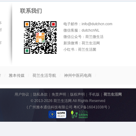
联系我们
手
电子邮件：info@dutchcn.com
时
微信客服：dutchcnNL
微信公众号：荷兰微生活
方
新浪微博：荷兰生活网
小红书：荷兰生活菌
/
/
/
/
付
雅本传媒
荷兰生活导航
神州中医药电商
用户协议
|
隐私条款
|
免责声明
|
版权声明
|
手机版
|
荷兰生活网
© 2013-2026
荷兰生活网
All Rights Reserved
(
广州雅本通信科技有限公司 粤ICP备16041038号
)