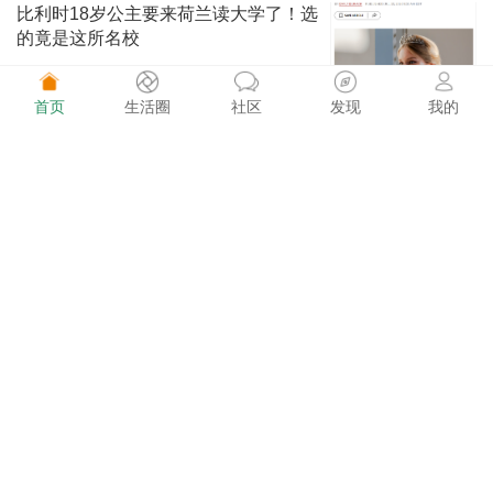
比利时18岁公主要来荷兰读大学了！选
的竟是这所名校
首页
生活圈
社区
发现
我的
荷兰快讯 1537阅读
08-02
这价格太香了！巴黎迪士尼万圣节庆典
期间门票只要€49
荷买买 1661阅读
08-02
Kruidvat又送福利！花€5，解锁2张动
物园半价门票
荷买买 1570阅读
08-02