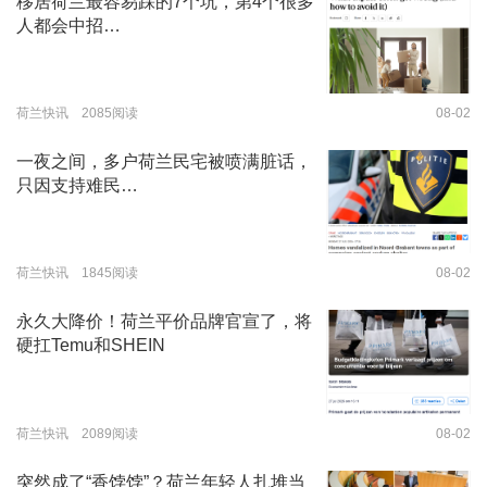
移居荷兰最容易踩的7个坑，第4个很多
人都会中招…
荷兰快讯 2085阅读
08-02
一夜之间，多户荷兰民宅被喷满脏话，
只因支持难民…
荷兰快讯 1845阅读
08-02
永久大降价！荷兰平价品牌官宣了，将
硬扛Temu和SHEIN
荷兰快讯 2089阅读
08-02
突然成了“香饽饽”？荷兰年轻人扎堆当