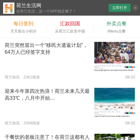
荷兰生活网
立即打开
下拉刷新
在荷兰生活，这一个APP就足够了！
每日签到
汇款回国
外卖点餐
天天签出小积分
从荷兰汇款至中国
iMenu点餐
荷兰突然冒出一个“移民大遣返计划”，
64万人已经签字支持
荷兰快讯 2361阅读
08-02
迎来今年第四次热浪！荷兰未来几天最
高33℃，八月中开始…
荷兰快讯 2568阅读
08-02
干餐饮的老板注意了！在荷兰这都有人