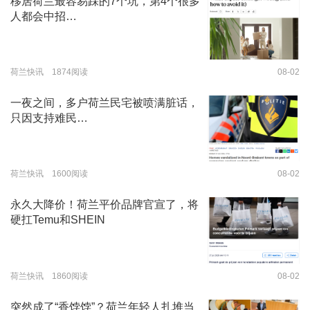
移居荷兰最容易踩的7个坑，第4个很多
人都会中招…
荷兰快讯 1874阅读
08-02
一夜之间，多户荷兰民宅被喷满脏话，
只因支持难民…
荷兰快讯 1600阅读
08-02
永久大降价！荷兰平价品牌官宣了，将
硬扛Temu和SHEIN
荷兰快讯 1860阅读
08-02
突然成了“香饽饽”？荷兰年轻人扎堆当