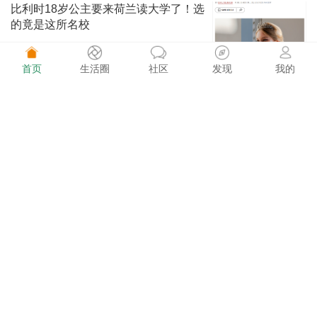
比利时18岁公主要来荷兰读大学了！选
的竟是这所名校
首页
生活圈
社区
发现
我的
荷兰快讯 1481阅读
08-02
这价格太香了！巴黎迪士尼万圣节庆典
期间门票只要€49
荷买买 1556阅读
08-02
Kruidvat又送福利！花€5，解锁2张动
物园半价门票
荷买买 1472阅读
08-02