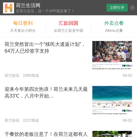
荷兰生活网
立即打开
下拉刷新
在荷兰生活，这一个APP就足够了！
每日签到
汇款回国
外卖点餐
天天签出小积分
从荷兰汇款至中国
iMenu点餐
荷兰突然冒出一个“移民大遣返计划”，
64万人已经签字支持
荷兰快讯 2095阅读
08-02
迎来今年第四次热浪！荷兰未来几天最
高33℃，八月中开始…
荷兰快讯 2227阅读
08-02
干餐饮的老板注意了！在荷兰这都有人