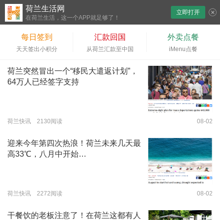
荷兰生活网
立即打开
下拉刷新
在荷兰生活，这一个APP就足够了！
每日签到
汇款回国
外卖点餐
天天签出小积分
从荷兰汇款至中国
iMenu点餐
荷兰突然冒出一个“移民大遣返计划”，
64万人已经签字支持
荷兰快讯 2130阅读
08-02
迎来今年第四次热浪！荷兰未来几天最
高33℃，八月中开始…
荷兰快讯 2272阅读
08-02
干餐饮的老板注意了！在荷兰这都有人