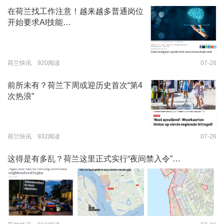
在荷兰找工作注意！越来越多普通岗位
开始要求AI技能…
荷兰快讯 920阅读
07-26
前所未有？荷兰下周或迎历史首次“第4
次热浪”
荷兰快讯 932阅读
07-26
这得是有多乱？荷兰这里正式实行“夜间禁入令”…