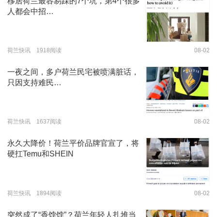
移居荷兰最容易踩的7个坑，第4个很多
人都会中招…
荷兰快讯 1918阅读
08-02
一夜之间，多户荷兰民宅被喷满脏话，
只因支持难民…
荷兰快讯 1637阅读
08-02
永久大降价！荷兰平价品牌官宣了，将
硬扛Temu和SHEIN
荷兰快讯 1894阅读
08-02
突然成了“香饽饽”？荷兰年轻人扎堆当