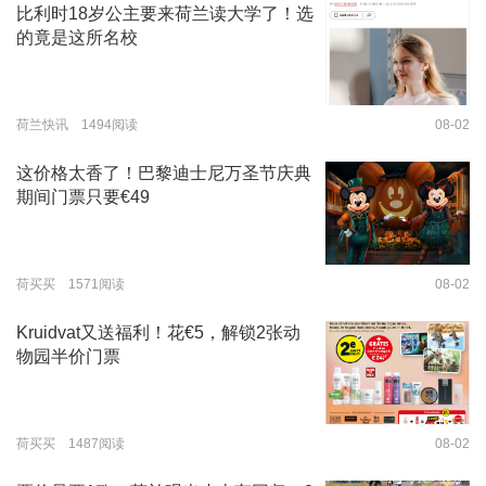
比利时18岁公主要来荷兰读大学了！选
的竟是这所名校
荷兰快讯 1494阅读
08-02
这价格太香了！巴黎迪士尼万圣节庆典
期间门票只要€49
荷买买 1571阅读
08-02
Kruidvat又送福利！花€5，解锁2张动
物园半价门票
荷买买 1487阅读
08-02