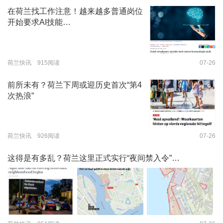
在荷兰找工作注意！越来越多普通岗位
开始要求AI技能…
荷兰快讯 915阅读
07-26
前所未有？荷兰下周或迎历史首次“第4
次热浪”
荷兰快讯 926阅读
07-26
这得是有多乱？荷兰这里正式实行“夜间禁入令”…