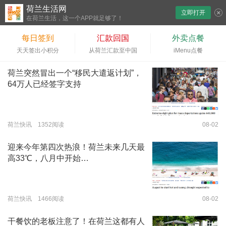
荷兰生活网
立即打开
下拉刷新
在荷兰生活，这一个APP就足够了！
每日签到
汇款回国
外卖点餐
天天签出小积分
从荷兰汇款至中国
iMenu点餐
荷兰突然冒出一个“移民大遣返计划”，
64万人已经签字支持
荷兰快讯 1352阅读
08-02
迎来今年第四次热浪！荷兰未来几天最
高33℃，八月中开始…
荷兰快讯 1466阅读
08-02
干餐饮的老板注意了！在荷兰这都有人