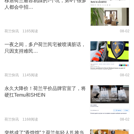
移居荷兰最容易踩的7个坑，第4个很多
人都会中招…
荷兰快讯 1165阅读
08-02
一夜之间，多户荷兰民宅被喷满脏话，
只因支持难民…
荷兰快讯 1145阅读
08-02
永久大降价！荷兰平价品牌官宣了，将
硬扛Temu和SHEIN
荷兰快讯 1168阅读
08-02
突然成了“香饽饽”？荷兰年轻人扎堆当