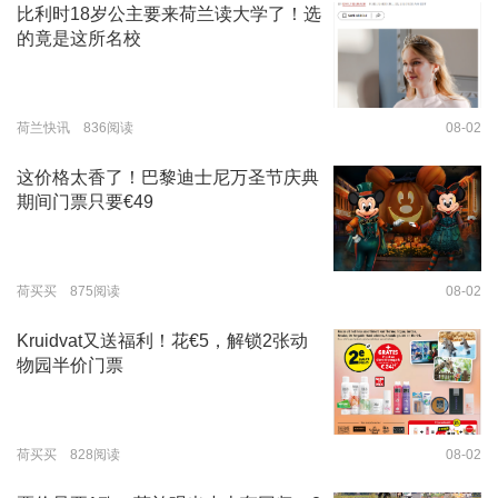
比利时18岁公主要来荷兰读大学了！选
的竟是这所名校
荷兰快讯 836阅读
08-02
这价格太香了！巴黎迪士尼万圣节庆典
期间门票只要€49
荷买买 875阅读
08-02
Kruidvat又送福利！花€5，解锁2张动
物园半价门票
荷买买 828阅读
08-02