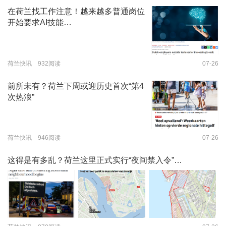
在荷兰找工作注意！越来越多普通岗位
开始要求AI技能…
荷兰快讯 932阅读
07-26
前所未有？荷兰下周或迎历史首次“第4
次热浪”
荷兰快讯 946阅读
07-26
这得是有多乱？荷兰这里正式实行“夜间禁入令”…