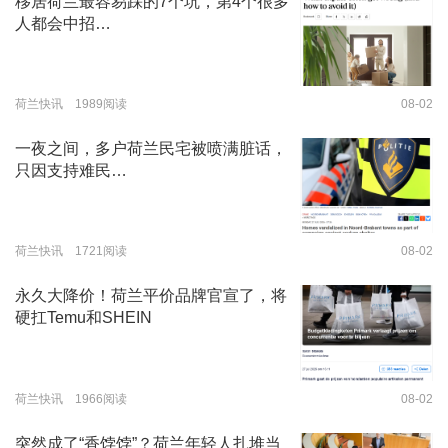
移居荷兰最容易踩的7个坑，第4个很多
人都会中招…
荷兰快讯 1989阅读
08-02
一夜之间，多户荷兰民宅被喷满脏话，
只因支持难民…
荷兰快讯 1721阅读
08-02
永久大降价！荷兰平价品牌官宣了，将
硬扛Temu和SHEIN
荷兰快讯 1966阅读
08-02
突然成了“香饽饽”？荷兰年轻人扎堆当