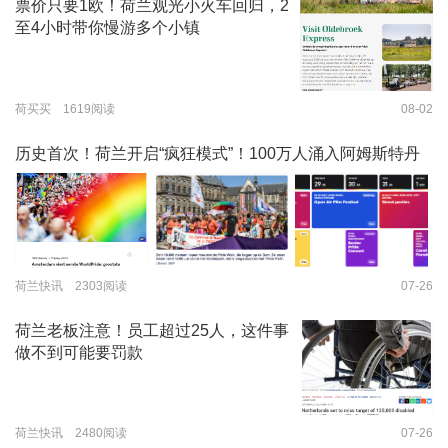
票价只要1欧！荷兰观光小火车回归，2
至4小时带你慢游多个小镇
荷买买 1619阅读
08-02
历史首次！荷兰开启“疯狂模式”！100万人涌入阿姆斯特丹
荷兰快讯 2303阅读
07-26
荷兰老板注意！员工超过25人，这件事
做不到可能要罚款
荷兰快讯 2480阅读
07-26