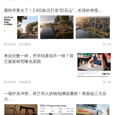
鹿特丹要火了！2.4亿欧元打造“巨石山”，长得好奇怪…
荷兰快讯 827阅读
07-26
考试分数一样，升学结果却不一样？荷
兰最新研究曝光原因
荷兰快讯 650阅读
07-26
一场中东冲突，荷兰华人的钱包继续遭殃！将面临三大压
力…