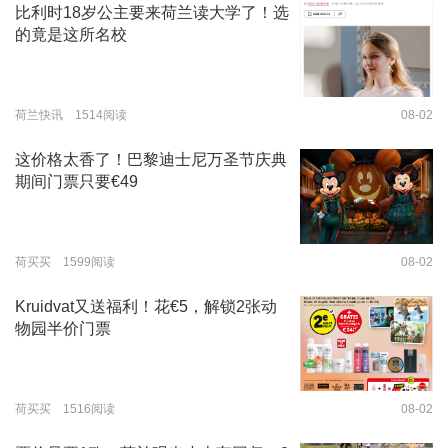
比利时18岁公主要来荷兰读大学了！选
的竟是这所名校
荷兰快讯 1514阅读
08-02
这价格太香了！巴黎迪士尼万圣节庆典
期间门票只要€49
荷买买 1599阅读
08-02
Kruidvat又送福利！花€5，解锁2张动
物园半价门票
荷买买 1516阅读
08-02