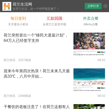
荷兰生活网
立即打开
下拉刷新
在荷兰生活，这一个APP就足够了！
每日签到
汇款回国
外卖点餐
天天签出小积分
从荷兰汇款至中国
iMenu点餐
荷兰突然冒出一个“移民大遣返计划”，
64万人已经签字支持
荷兰快讯 2207阅读
08-02
迎来今年第四次热浪！荷兰未来几天最
高33℃，八月中开始…
荷兰快讯 2388阅读
08-02
干餐饮的老板注意了！在荷兰这都有人