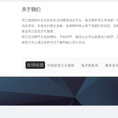
关于我们
荷兰老牌的中文社区和生活消费类综合平台，每天网罗荷兰本地第一
信息资讯、衣食住行图文攻略、各类限时线上线下优惠打折信息、实
推送荷兰恶劣天气预警…
荷兰生活网平台包括网站、手机APP、微信公众号以及微信小程序，
便荷兰华人通过多种方式了解和融入荷兰生活。
友情链接
/
/
中国驻荷兰大使馆
海牙商务局
雅本支