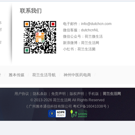
联系我们
手
电子邮件：info@dutchcn.com
时
微信客服：dutchcnNL
微信公众号：荷兰微生活
方
新浪微博：荷兰生活网
小红书：荷兰生活菌
/
/
/
/
付
雅本传媒
荷兰生活导航
神州中医药电商
用户协议
|
隐私条款
|
免责声明
|
版权声明
|
手机版
|
荷兰生活网
© 2013-2026
荷兰生活网
All Rights Reserved
(
广州雅本通信科技有限公司 粤ICP备16041038号
)