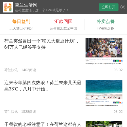
荷兰生活网
立即打开
下拉刷新
在荷兰生活，这一个APP就足够了！
每日签到
汇款回国
外卖点餐
天天签出小积分
从荷兰汇款至中国
iMenu点餐
荷兰突然冒出一个“移民大遣返计划”，
64万人已经签字支持
荷兰快讯 1402阅读
08-02
迎来今年第四次热浪！荷兰未来几天最
高33℃，八月中开始…
荷兰快讯 1528阅读
08-02
干餐饮的老板注意了！在荷兰这都有人