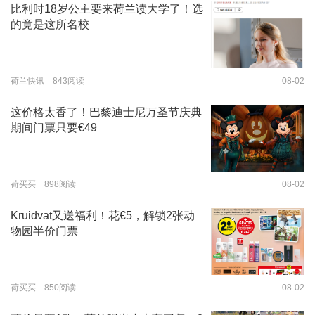
比利时18岁公主要来荷兰读大学了！选
的竟是这所名校
荷兰快讯 843阅读
08-02
这价格太香了！巴黎迪士尼万圣节庆典
期间门票只要€49
荷买买 898阅读
08-02
Kruidvat又送福利！花€5，解锁2张动
物园半价门票
荷买买 850阅读
08-02