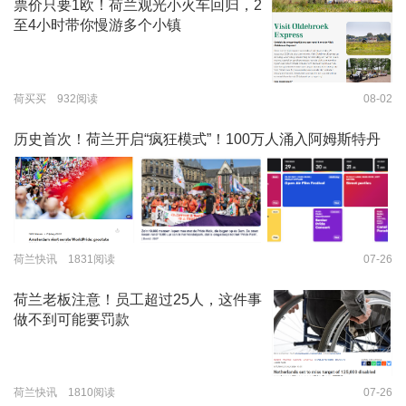
票价只要1欧！荷兰观光小火车回归，2
至4小时带你慢游多个小镇
荷买买 932阅读
08-02
历史首次！荷兰开启“疯狂模式”！100万人涌入阿姆斯特丹
荷兰快讯 1831阅读
07-26
荷兰老板注意！员工超过25人，这件事
做不到可能要罚款
荷兰快讯 1810阅读
07-26