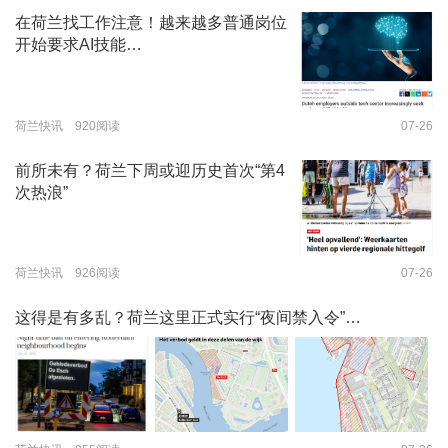
在荷兰找工作注意！越来越多普通岗位
开始要求AI技能…
荷兰快讯 920阅读
07-26
前所未有？荷兰下周或迎历史首次“第4
次热浪”
荷兰快讯 926阅读
07-26
这得是有多乱？荷兰这里正式实行“夜间禁入令”…