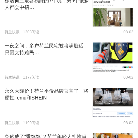
移居荷兰最容易踩的7个坑，第4个很多
人都会中招…
荷兰快讯 1203阅读
08-02
一夜之间，多户荷兰民宅被喷满脏话，
只因支持难民…
荷兰快讯 1177阅读
08-02
永久大降价！荷兰平价品牌官宣了，将
硬扛Temu和SHEIN
荷兰快讯 1199阅读
08-02
突然成了“香饽饽”？荷兰年轻人扎堆当