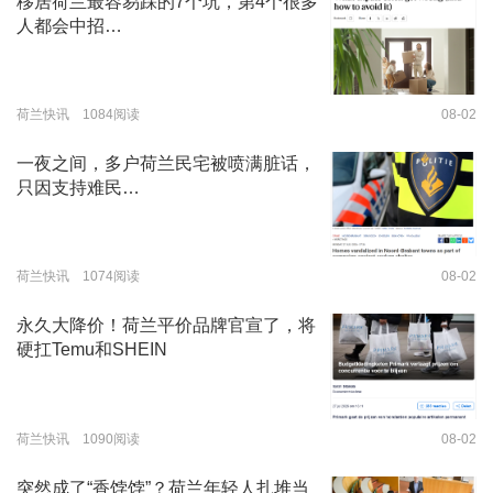
移居荷兰最容易踩的7个坑，第4个很多
人都会中招…
荷兰快讯 1084阅读
08-02
一夜之间，多户荷兰民宅被喷满脏话，
只因支持难民…
荷兰快讯 1074阅读
08-02
永久大降价！荷兰平价品牌官宣了，将
硬扛Temu和SHEIN
荷兰快讯 1090阅读
08-02
突然成了“香饽饽”？荷兰年轻人扎堆当