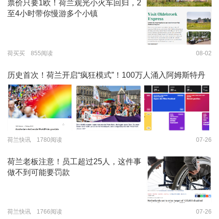
票价只要1欧！荷兰观光小火车回归，2
至4小时带你慢游多个小镇
荷买买 855阅读
08-02
历史首次！荷兰开启“疯狂模式”！100万人涌入阿姆斯特丹
荷兰快讯 1780阅读
07-26
荷兰老板注意！员工超过25人，这件事
做不到可能要罚款
荷兰快讯 1766阅读
07-26