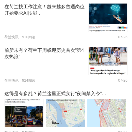
在荷兰找工作注意！越来越多普通岗位
开始要求AI技能…
荷兰快讯 910阅读
07-26
前所未有？荷兰下周或迎历史首次“第4
次热浪”
荷兰快讯 924阅读
07-26
这得是有多乱？荷兰这里正式实行“夜间禁入令”…