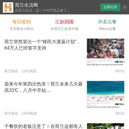
荷兰生活网
立即打开
下拉刷新
在荷兰生活，这一个APP就足够了！
每日签到
汇款回国
外卖点餐
天天签出小积分
从荷兰汇款至中国
iMenu点餐
荷兰突然冒出一个“移民大遣返计划”，
64万人已经签字支持
荷兰快讯 1242阅读
08-02
迎来今年第四次热浪！荷兰未来几天最
高33℃，八月中开始…
荷兰快讯 1333阅读
08-02
干餐饮的老板注意了！在荷兰这都有人