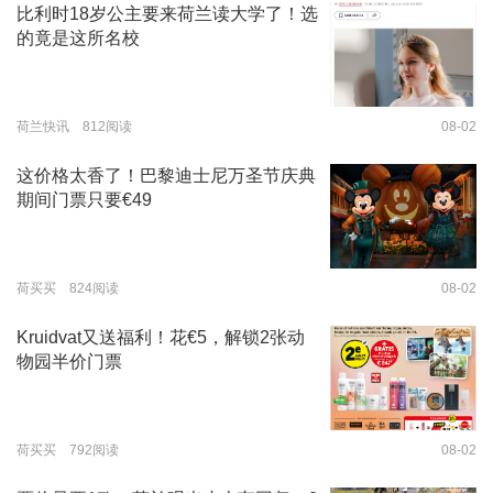
比利时18岁公主要来荷兰读大学了！选
的竟是这所名校
荷兰快讯 812阅读
08-02
这价格太香了！巴黎迪士尼万圣节庆典
期间门票只要€49
荷买买 824阅读
08-02
Kruidvat又送福利！花€5，解锁2张动
物园半价门票
荷买买 792阅读
08-02