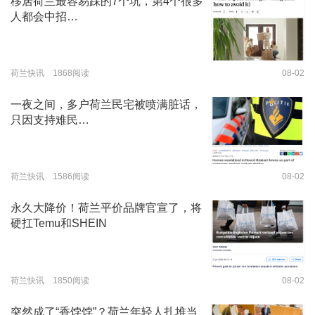
移居荷兰最容易踩的7个坑，第4个很多
人都会中招…
荷兰快讯 1868阅读
08-02
一夜之间，多户荷兰民宅被喷满脏话，
只因支持难民…
荷兰快讯 1586阅读
08-02
永久大降价！荷兰平价品牌官宣了，将
硬扛Temu和SHEIN
荷兰快讯 1850阅读
08-02
突然成了“香饽饽”？荷兰年轻人扎堆当