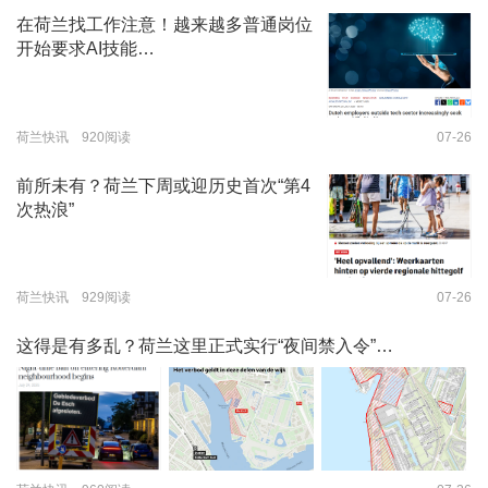
在荷兰找工作注意！越来越多普通岗位
开始要求AI技能…
荷兰快讯 920阅读
07-26
前所未有？荷兰下周或迎历史首次“第4
次热浪”
荷兰快讯 929阅读
07-26
这得是有多乱？荷兰这里正式实行“夜间禁入令”…