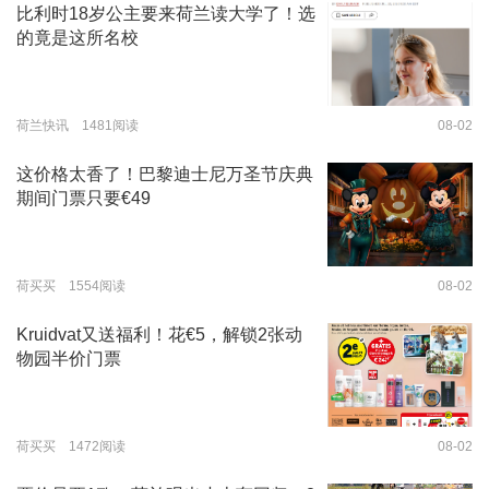
比利时18岁公主要来荷兰读大学了！选
的竟是这所名校
荷兰快讯 1481阅读
08-02
这价格太香了！巴黎迪士尼万圣节庆典
期间门票只要€49
荷买买 1554阅读
08-02
Kruidvat又送福利！花€5，解锁2张动
物园半价门票
荷买买 1472阅读
08-02