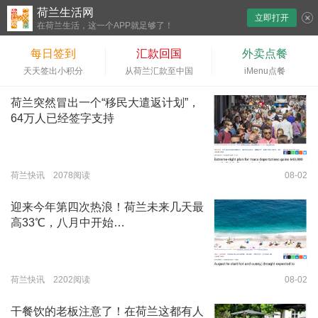
荷兰生活网
立即打开
下拉刷新
在荷兰生活，这一个APP就足够了！
每日签到
汇款回国
外卖点餐
天天签出小积分
从荷兰汇款至中国
iMenu点餐
荷兰突然冒出一个“移民大遣返计划”，
64万人已经签字支持
荷兰快讯 2078阅读
08-02
迎来今年第四次热浪！荷兰未来几天最
高33℃，八月中开始…
荷兰快讯 2202阅读
08-02
干餐饮的老板注意了！在荷兰这都有人