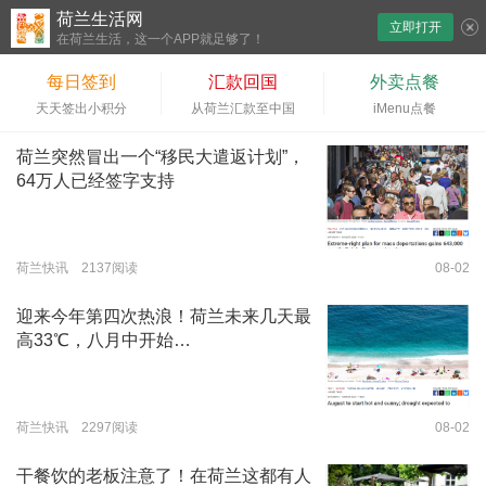
荷兰生活网
立即打开
下拉刷新
在荷兰生活，这一个APP就足够了！
每日签到
汇款回国
外卖点餐
天天签出小积分
从荷兰汇款至中国
iMenu点餐
荷兰突然冒出一个“移民大遣返计划”，
64万人已经签字支持
荷兰快讯 2137阅读
08-02
迎来今年第四次热浪！荷兰未来几天最
高33℃，八月中开始…
荷兰快讯 2297阅读
08-02
干餐饮的老板注意了！在荷兰这都有人