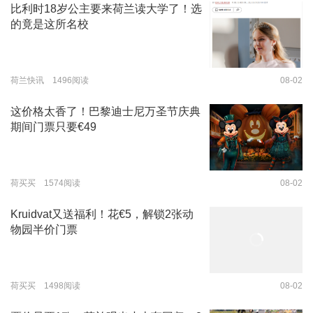
比利时18岁公主要来荷兰读大学了！选
的竟是这所名校
荷兰快讯 1496阅读
08-02
这价格太香了！巴黎迪士尼万圣节庆典
期间门票只要€49
荷买买 1574阅读
08-02
Kruidvat又送福利！花€5，解锁2张动
物园半价门票
荷买买 1498阅读
08-02