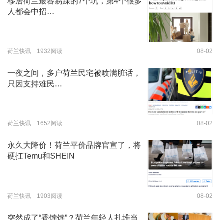
移居荷兰最容易踩的7个坑，第4个很多
人都会中招…
荷兰快讯 1932阅读
08-02
一夜之间，多户荷兰民宅被喷满脏话，
只因支持难民…
荷兰快讯 1652阅读
08-02
永久大降价！荷兰平价品牌官宣了，将
硬扛Temu和SHEIN
荷兰快讯 1903阅读
08-02
突然成了“香饽饽”？荷兰年轻人扎堆当