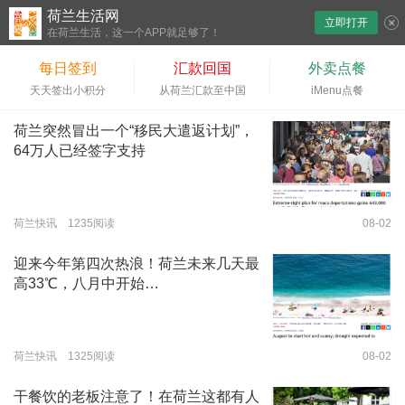
荷兰生活网
立即打开
下拉刷新
在荷兰生活，这一个APP就足够了！
每日签到
汇款回国
外卖点餐
天天签出小积分
从荷兰汇款至中国
iMenu点餐
荷兰突然冒出一个“移民大遣返计划”，
64万人已经签字支持
荷兰快讯 1235阅读
08-02
迎来今年第四次热浪！荷兰未来几天最
高33℃，八月中开始…
荷兰快讯 1325阅读
08-02
干餐饮的老板注意了！在荷兰这都有人