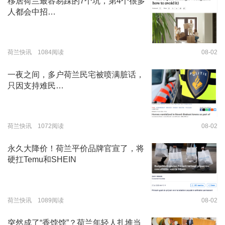
移居荷兰最容易踩的7个坑，第4个很多
人都会中招…
荷兰快讯 1084阅读
08-02
一夜之间，多户荷兰民宅被喷满脏话，
只因支持难民…
荷兰快讯 1072阅读
08-02
永久大降价！荷兰平价品牌官宣了，将
硬扛Temu和SHEIN
荷兰快讯 1089阅读
08-02
突然成了“香饽饽”？荷兰年轻人扎堆当