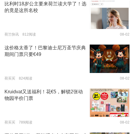
比利时18岁公主要来荷兰读大学了！选
的竟是这所名校
荷兰快讯 812阅读
08-02
这价格太香了！巴黎迪士尼万圣节庆典
期间门票只要€49
荷买买 824阅读
08-02
Kruidvat又送福利！花€5，解锁2张动
物园半价门票
荷买买 789阅读
08-02