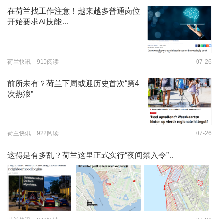
在荷兰找工作注意！越来越多普通岗位
开始要求AI技能…
荷兰快讯 910阅读
07-26
前所未有？荷兰下周或迎历史首次“第4
次热浪”
荷兰快讯 922阅读
07-26
这得是有多乱？荷兰这里正式实行“夜间禁入令”…