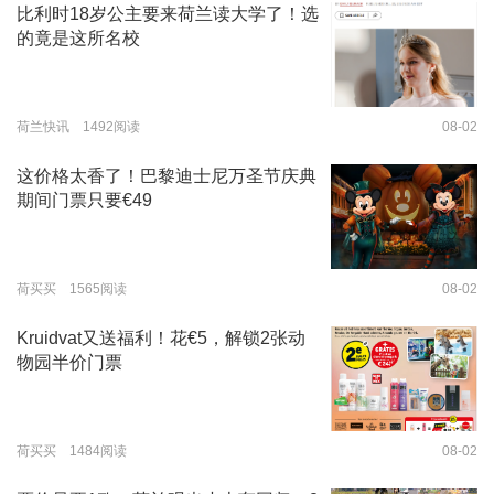
比利时18岁公主要来荷兰读大学了！选
的竟是这所名校
荷兰快讯 1492阅读
08-02
这价格太香了！巴黎迪士尼万圣节庆典
期间门票只要€49
荷买买 1565阅读
08-02
Kruidvat又送福利！花€5，解锁2张动
物园半价门票
荷买买 1484阅读
08-02