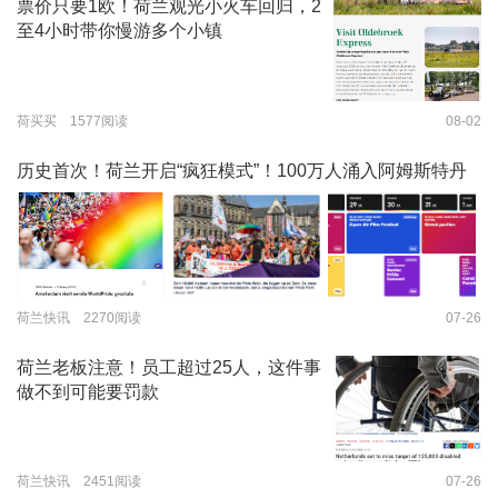
票价只要1欧！荷兰观光小火车回归，2
至4小时带你慢游多个小镇
荷买买 1577阅读
08-02
历史首次！荷兰开启“疯狂模式”！100万人涌入阿姆斯特丹
荷兰快讯 2270阅读
07-26
荷兰老板注意！员工超过25人，这件事
做不到可能要罚款
荷兰快讯 2451阅读
07-26