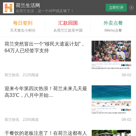
荷兰生活网
立即打开
下拉刷新
在荷兰生活，这一个APP就足够了！
每日签到
汇款回国
外卖点餐
天天签出小积分
从荷兰汇款至中国
iMenu点餐
荷兰突然冒出一个“移民大遣返计划”，
64万人已经签字支持
荷兰快讯 2125阅读
08-02
迎来今年第四次热浪！荷兰未来几天最
高33℃，八月中开始…
荷兰快讯 2265阅读
08-02
干餐饮的老板注意了！在荷兰这都有人