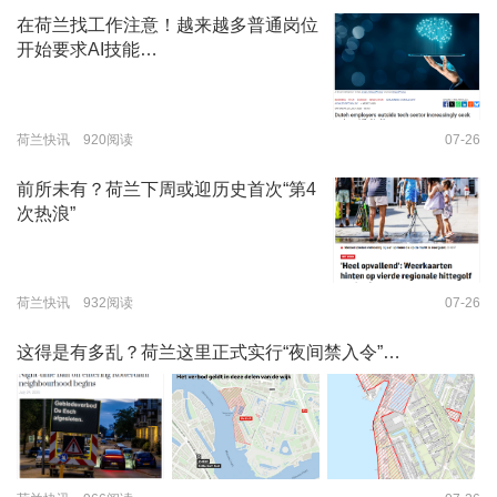
在荷兰找工作注意！越来越多普通岗位
开始要求AI技能…
荷兰快讯 920阅读
07-26
前所未有？荷兰下周或迎历史首次“第4
次热浪”
荷兰快讯 932阅读
07-26
这得是有多乱？荷兰这里正式实行“夜间禁入令”…