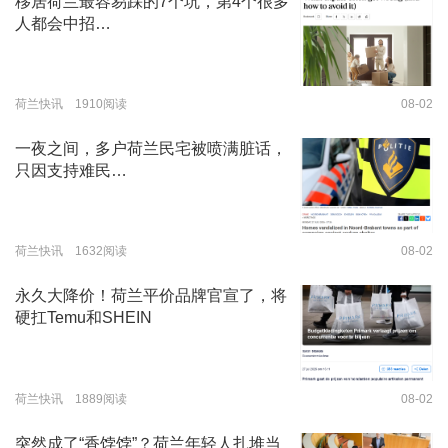
移居荷兰最容易踩的7个坑，第4个很多
人都会中招…
荷兰快讯 1910阅读
08-02
一夜之间，多户荷兰民宅被喷满脏话，
只因支持难民…
荷兰快讯 1632阅读
08-02
永久大降价！荷兰平价品牌官宣了，将
硬扛Temu和SHEIN
荷兰快讯 1889阅读
08-02
突然成了“香饽饽”？荷兰年轻人扎堆当