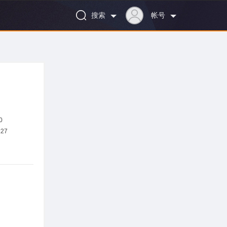
搜索
帐号
0
:27