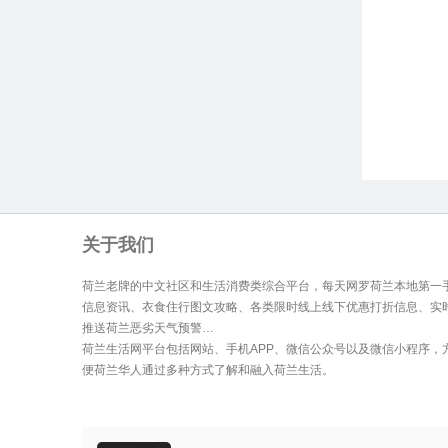
生
关于我们
荷兰老牌的中文社区和生活消费类综合平台，每天网罗荷兰本地第一
信息资讯、衣食住行图文攻略、各类限时线上线下优惠打折信息、实
活
推送荷兰恶劣天气预警…
荷兰生活网平台包括网站、手机APP、微信公众号以及微信小程序，
便荷兰华人通过多种方式了解和融入荷兰生活。