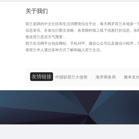
关于我们
荷兰老牌的中文社区和生活消费类综合平台，每天网罗荷兰本地第一
信息资讯、衣食住行图文攻略、各类限时线上线下优惠打折信息、实
推送荷兰恶劣天气预警…
荷兰生活网平台包括网站、手机APP、微信公众号以及微信小程序，
便荷兰华人通过多种方式了解和融入荷兰生活。
友情链接
/
/
中国驻荷兰大使馆
海牙商务局
雅本支