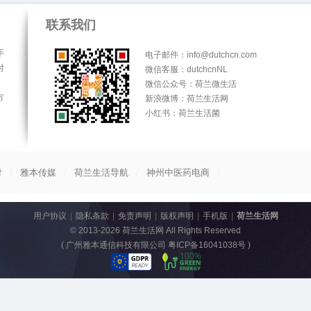
联系我们
手
电子邮件：info@dutchcn.com
时
微信客服：dutchcnNL
微信公众号：荷兰微生活
方
新浪微博：荷兰生活网
小红书：荷兰生活菌
/
/
/
/
付
雅本传媒
荷兰生活导航
神州中医药电商
用户协议
|
隐私条款
|
免责声明
|
版权声明
|
手机版
|
荷兰生活网
© 2013-2026
荷兰生活网
All Rights Reserved
(
广州雅本通信科技有限公司 粤ICP备16041038号
)