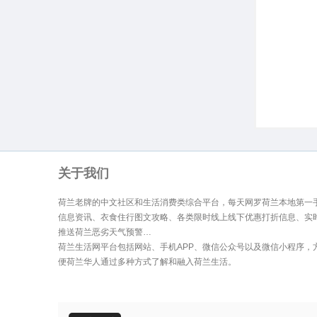
生
关于我们
荷兰老牌的中文社区和生活消费类综合平台，每天网罗荷兰本地第一
信息资讯、衣食住行图文攻略、各类限时线上线下优惠打折信息、实
活
推送荷兰恶劣天气预警…
荷兰生活网平台包括网站、手机APP、微信公众号以及微信小程序，
便荷兰华人通过多种方式了解和融入荷兰生活。