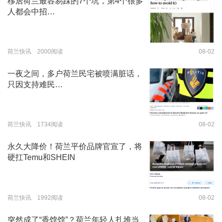
移居荷兰最容易踩的7个坑，第4个很多
人都会中招…
荷兰快讯 2000阅读
08-02
一夜之间，多户荷兰民宅被喷满脏话，
只因支持难民…
荷兰快讯 1734阅读
08-02
永久大降价！荷兰平价品牌官宣了，将
硬扛Temu和SHEIN
荷兰快讯 1992阅读
08-02
突然成了“香饽饽”？荷兰年轻人扎堆当