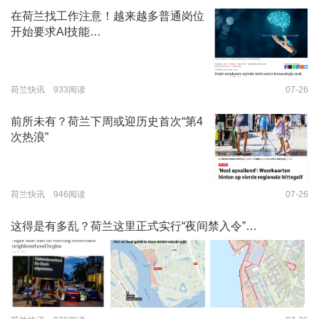
在荷兰找工作注意！越来越多普通岗位
开始要求AI技能…
荷兰快讯 933阅读
07-26
前所未有？荷兰下周或迎历史首次“第4
次热浪”
荷兰快讯 946阅读
07-26
这得是有多乱？荷兰这里正式实行“夜间禁入令”…