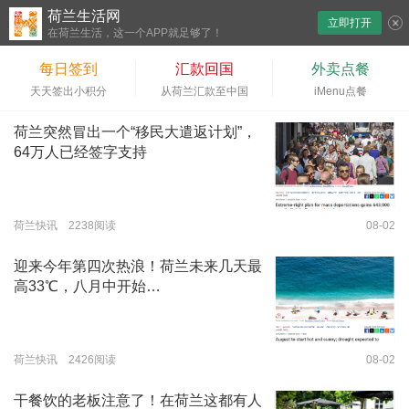
荷兰生活网
立即打开
下拉刷新
在荷兰生活，这一个APP就足够了！
每日签到
汇款回国
外卖点餐
天天签出小积分
从荷兰汇款至中国
iMenu点餐
荷兰突然冒出一个“移民大遣返计划”，
64万人已经签字支持
荷兰快讯 2238阅读
08-02
迎来今年第四次热浪！荷兰未来几天最
高33℃，八月中开始…
荷兰快讯 2426阅读
08-02
干餐饮的老板注意了！在荷兰这都有人