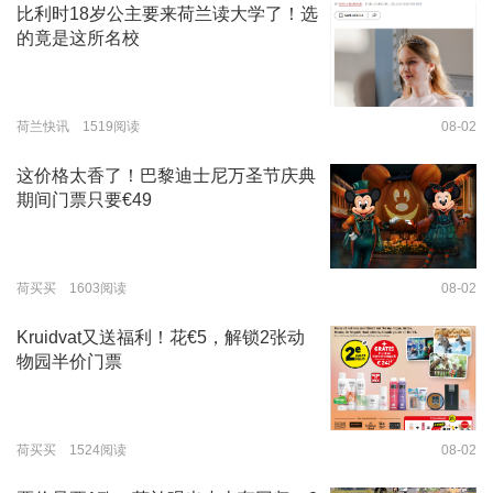
比利时18岁公主要来荷兰读大学了！选
的竟是这所名校
荷兰快讯 1519阅读
08-02
这价格太香了！巴黎迪士尼万圣节庆典
期间门票只要€49
荷买买 1603阅读
08-02
Kruidvat又送福利！花€5，解锁2张动
物园半价门票
荷买买 1524阅读
08-02