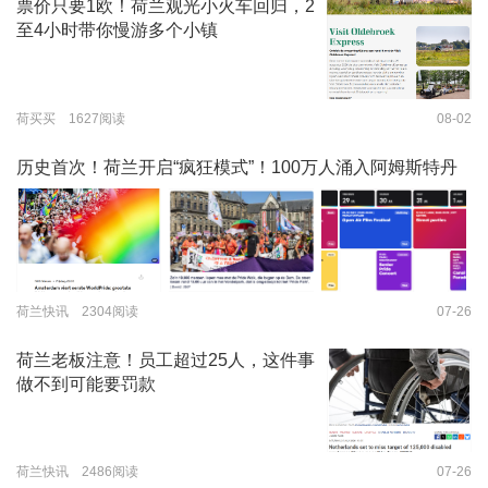
票价只要1欧！荷兰观光小火车回归，2
至4小时带你慢游多个小镇
荷买买 1627阅读
08-02
历史首次！荷兰开启“疯狂模式”！100万人涌入阿姆斯特丹
荷兰快讯 2304阅读
07-26
荷兰老板注意！员工超过25人，这件事
做不到可能要罚款
荷兰快讯 2486阅读
07-26