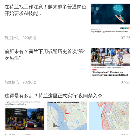
在荷兰找工作注意！越来越多普通岗位
开始要求AI技能…
荷兰快讯 920阅读
07-26
前所未有？荷兰下周或迎历史首次“第4
次热浪”
荷兰快讯 932阅读
07-26
这得是有多乱？荷兰这里正式实行“夜间禁入令”…