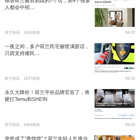
移居荷兰最容易踩的7个坑，第4个很多
人都会中招…
荷兰快讯 1918阅读
08-02
一夜之间，多户荷兰民宅被喷满脏话，
只因支持难民…
荷兰快讯 1637阅读
08-02
永久大降价！荷兰平价品牌官宣了，将
硬扛Temu和SHEIN
荷兰快讯 1894阅读
08-02
突然成了“香饽饽”？荷兰年轻人扎堆当