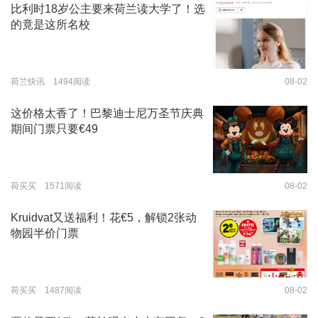
比利时18岁公主要来荷兰读大学了！选
的竟是这所名校
荷兰快讯 1494阅读
08-02
这价格太香了！巴黎迪士尼万圣节庆典
期间门票只要€49
荷买买 1571阅读
08-02
Kruidvat又送福利！花€5，解锁2张动
物园半价门票
荷买买 1487阅读
08-02