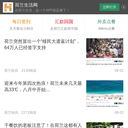
荷兰生活网
立即打开
下拉刷新
在荷兰生活，这一个APP就足够了！
每日签到
汇款回国
外卖点餐
天天签出小积分
从荷兰汇款至中国
iMenu点餐
荷兰突然冒出一个“移民大遣返计划”，
64万人已经签字支持
荷兰快讯 2130阅读
08-02
迎来今年第四次热浪！荷兰未来几天最
高33℃，八月中开始…
荷兰快讯 2272阅读
08-02
干餐饮的老板注意了！在荷兰这都有人