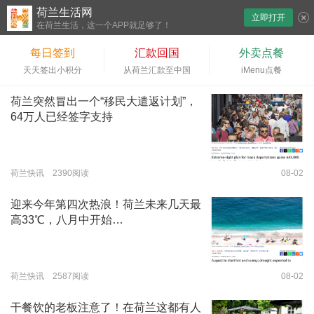
荷兰生活网
立即打开
下拉刷新
在荷兰生活，这一个APP就足够了！
每日签到
汇款回国
外卖点餐
天天签出小积分
从荷兰汇款至中国
iMenu点餐
荷兰突然冒出一个“移民大遣返计划”，
64万人已经签字支持
荷兰快讯 2390阅读
08-02
迎来今年第四次热浪！荷兰未来几天最
高33℃，八月中开始…
荷兰快讯 2587阅读
08-02
干餐饮的老板注意了！在荷兰这都有人