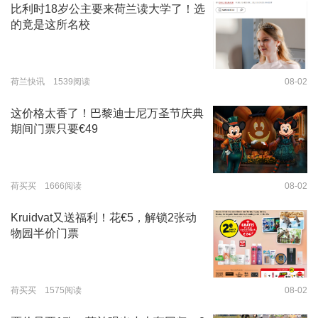
比利时18岁公主要来荷兰读大学了！选
的竟是这所名校
荷兰快讯 1539阅读
08-02
这价格太香了！巴黎迪士尼万圣节庆典
期间门票只要€49
荷买买 1666阅读
08-02
Kruidvat又送福利！花€5，解锁2张动
物园半价门票
荷买买 1575阅读
08-02