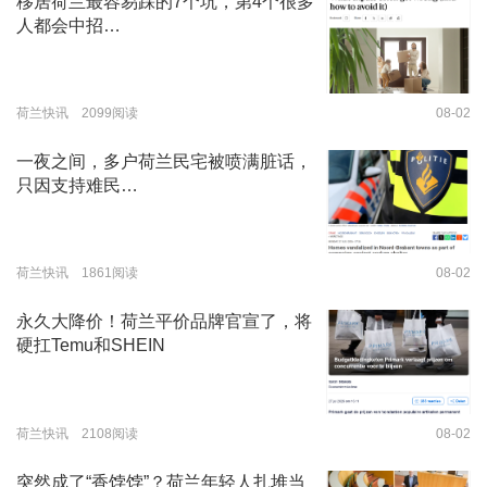
移居荷兰最容易踩的7个坑，第4个很多
人都会中招…
荷兰快讯 2099阅读
08-02
一夜之间，多户荷兰民宅被喷满脏话，
只因支持难民…
荷兰快讯 1861阅读
08-02
永久大降价！荷兰平价品牌官宣了，将
硬扛Temu和SHEIN
荷兰快讯 2108阅读
08-02
突然成了“香饽饽”？荷兰年轻人扎堆当