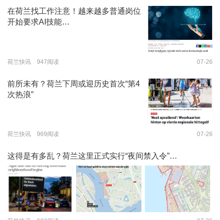
在荷兰找工作注意！越来越多普通岗位
开始要求AI技能…
荷兰快讯 947阅读
07-26
前所未有？荷兰下周或迎历史首次“第4
次热浪”
荷兰快讯 969阅读
07-26
这得是有多乱？荷兰这里正式实行“夜间禁入令”…