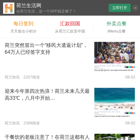
荷兰生活网
立即打开
下拉刷新
在荷兰生活，这一个APP就足够了！
每日签到
汇款回国
外卖点餐
天天签出小积分
从荷兰汇款至中国
iMenu点餐
荷兰突然冒出一个“移民大遣返计划”，
64万人已经签字支持
荷兰快讯 2207阅读
08-02
迎来今年第四次热浪！荷兰未来几天最
高33℃，八月中开始…
荷兰快讯 2388阅读
08-02
干餐饮的老板注意了！在荷兰这都有人