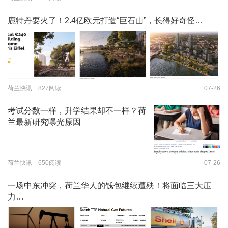
鹿特丹要火了！2.4亿欧元打造“巨石山”，长得好奇怪…
荷兰快讯 827阅读
07-26
考试分数一样，升学结果却不一样？荷
兰最新研究曝光原因
荷兰快讯 650阅读
07-26
一场中东冲突，荷兰华人的钱包继续遭殃！将面临三大压
力…