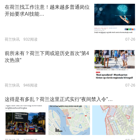
在荷兰找工作注意！越来越多普通岗位
开始要求AI技能…
荷兰快讯 932阅读
07-26
前所未有？荷兰下周或迎历史首次“第4
次热浪”
荷兰快讯 946阅读
07-26
这得是有多乱？荷兰这里正式实行“夜间禁入令”…