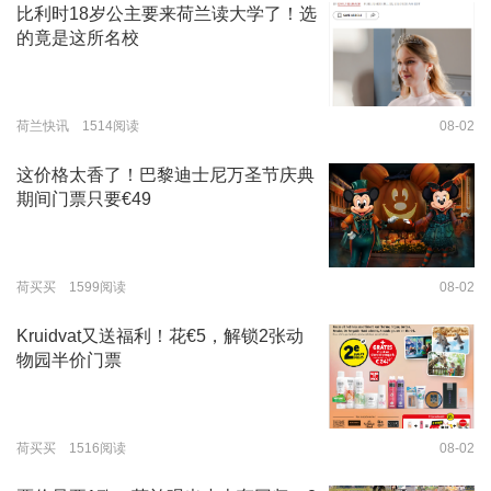
比利时18岁公主要来荷兰读大学了！选
的竟是这所名校
荷兰快讯 1514阅读
08-02
这价格太香了！巴黎迪士尼万圣节庆典
期间门票只要€49
荷买买 1599阅读
08-02
Kruidvat又送福利！花€5，解锁2张动
物园半价门票
荷买买 1516阅读
08-02