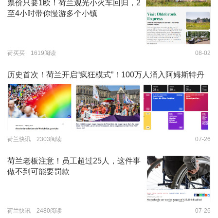
票价只要1欧！荷兰观光小火车回归，2
至4小时带你慢游多个小镇
荷买买 1619阅读
08-02
历史首次！荷兰开启“疯狂模式”！100万人涌入阿姆斯特丹
荷兰快讯 2303阅读
07-26
荷兰老板注意！员工超过25人，这件事
做不到可能要罚款
荷兰快讯 2480阅读
07-26