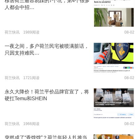
移居荷兰最容易踩的7个坑，第4个很多
人都会中招…
荷兰快讯 1989阅读
08-02
一夜之间，多户荷兰民宅被喷满脏话，
只因支持难民…
荷兰快讯 1721阅读
08-02
永久大降价！荷兰平价品牌官宣了，将
硬扛Temu和SHEIN
荷兰快讯 1966阅读
08-02
突然成了“香饽饽”？荷兰年轻人扎堆当