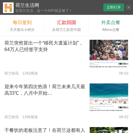
荷兰生活网
立即打开
下拉刷新
在荷兰生活，这一个APP就足够了！
每日签到
汇款回国
外卖点餐
天天签出小积分
从荷兰汇款至中国
iMenu点餐
荷兰突然冒出一个“移民大遣返计划”，
64万人已经签字支持
荷兰快讯 1283阅读
08-02
迎来今年第四次热浪！荷兰未来几天最
高33℃，八月中开始…
荷兰快讯 1396阅读
08-02
干餐饮的老板注意了！在荷兰这都有人