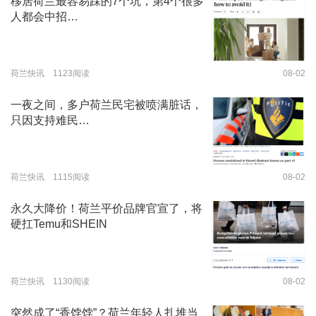
移居荷兰最容易踩的7个坑，第4个很多
人都会中招…
荷兰快讯 1123阅读
08-02
一夜之间，多户荷兰民宅被喷满脏话，
只因支持难民…
荷兰快讯 1115阅读
08-02
永久大降价！荷兰平价品牌官宣了，将
硬扛Temu和SHEIN
荷兰快讯 1130阅读
08-02
突然成了“香饽饽”？荷兰年轻人扎堆当