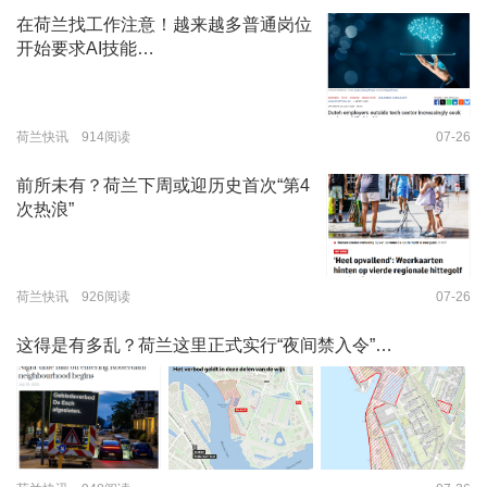
在荷兰找工作注意！越来越多普通岗位
开始要求AI技能…
荷兰快讯 914阅读
07-26
前所未有？荷兰下周或迎历史首次“第4
次热浪”
荷兰快讯 926阅读
07-26
这得是有多乱？荷兰这里正式实行“夜间禁入令”…