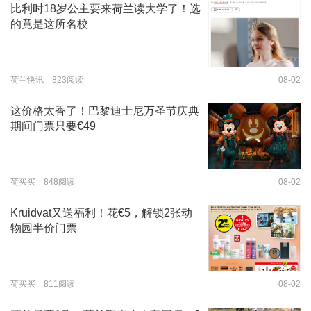
比利时18岁公主要来荷兰读大学了！选
的竟是这所名校
荷兰快讯 823阅读
08-02
这价格太香了！巴黎迪士尼万圣节庆典
期间门票只要€49
荷买买 848阅读
08-02
Kruidvat又送福利！花€5，解锁2张动
物园半价门票
荷买买 811阅读
08-02