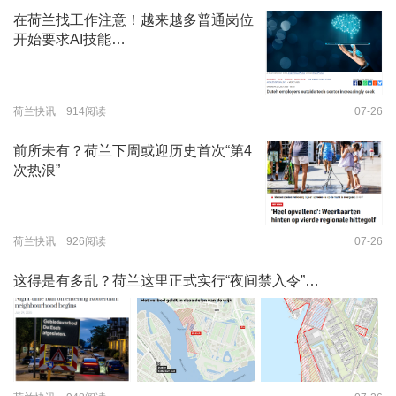
在荷兰找工作注意！越来越多普通岗位
开始要求AI技能…
荷兰快讯 914阅读
07-26
前所未有？荷兰下周或迎历史首次“第4
次热浪”
荷兰快讯 926阅读
07-26
这得是有多乱？荷兰这里正式实行“夜间禁入令”…