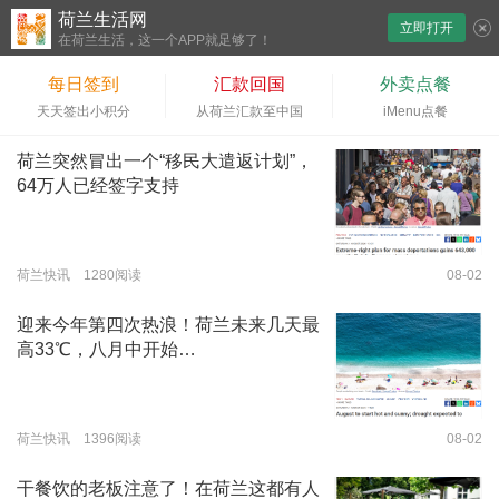
荷兰生活网
立即打开
下拉刷新
在荷兰生活，这一个APP就足够了！
每日签到
汇款回国
外卖点餐
天天签出小积分
从荷兰汇款至中国
iMenu点餐
荷兰突然冒出一个“移民大遣返计划”，
64万人已经签字支持
荷兰快讯 1280阅读
08-02
迎来今年第四次热浪！荷兰未来几天最
高33℃，八月中开始…
荷兰快讯 1396阅读
08-02
干餐饮的老板注意了！在荷兰这都有人