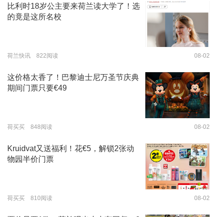
比利时18岁公主要来荷兰读大学了！选
的竟是这所名校
荷兰快讯 822阅读
08-02
这价格太香了！巴黎迪士尼万圣节庆典
期间门票只要€49
荷买买 848阅读
08-02
Kruidvat又送福利！花€5，解锁2张动
物园半价门票
荷买买 810阅读
08-02