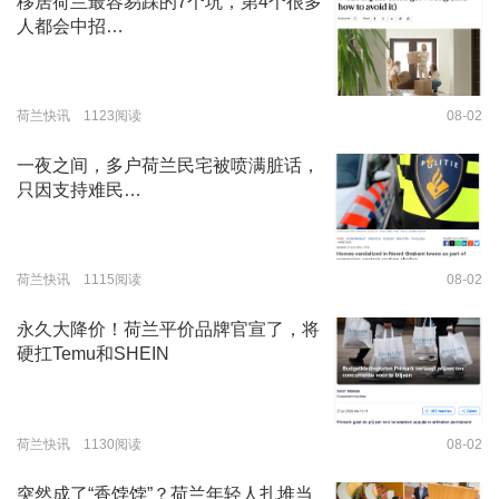
移居荷兰最容易踩的7个坑，第4个很多
人都会中招…
荷兰快讯 1123阅读
08-02
一夜之间，多户荷兰民宅被喷满脏话，
只因支持难民…
荷兰快讯 1115阅读
08-02
永久大降价！荷兰平价品牌官宣了，将
硬扛Temu和SHEIN
荷兰快讯 1130阅读
08-02
突然成了“香饽饽”？荷兰年轻人扎堆当