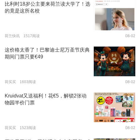
比利时18岁公主要来荷兰读大学了！选
的竟是这所名校
荷兰快讯 1517阅读
08-02
这价格太香了！巴黎迪士尼万圣节庆典
期间门票只要€49
荷买买 1603阅读
08-02
Kruidvat又送福利！花€5，解锁2张动
物园半价门票
荷买买 1523阅读
08-02