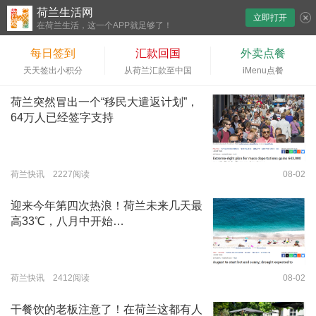
荷兰生活网
立即打开
下拉刷新
在荷兰生活，这一个APP就足够了！
每日签到
汇款回国
外卖点餐
天天签出小积分
从荷兰汇款至中国
iMenu点餐
荷兰突然冒出一个“移民大遣返计划”，
64万人已经签字支持
荷兰快讯 2227阅读
08-02
迎来今年第四次热浪！荷兰未来几天最
高33℃，八月中开始…
荷兰快讯 2412阅读
08-02
干餐饮的老板注意了！在荷兰这都有人