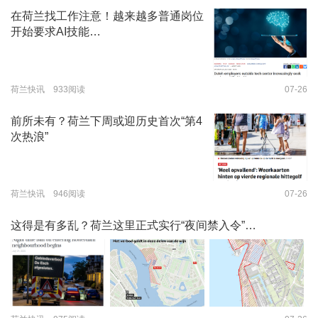
在荷兰找工作注意！越来越多普通岗位
开始要求AI技能…
荷兰快讯 933阅读
07-26
前所未有？荷兰下周或迎历史首次“第4
次热浪”
荷兰快讯 946阅读
07-26
这得是有多乱？荷兰这里正式实行“夜间禁入令”…