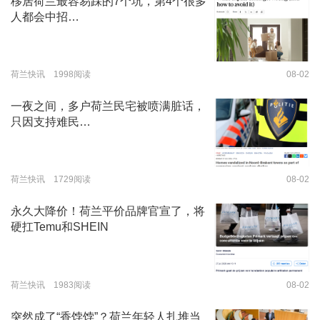
移居荷兰最容易踩的7个坑，第4个很多
人都会中招…
荷兰快讯 1998阅读
08-02
一夜之间，多户荷兰民宅被喷满脏话，
只因支持难民…
荷兰快讯 1729阅读
08-02
永久大降价！荷兰平价品牌官宣了，将
硬扛Temu和SHEIN
荷兰快讯 1983阅读
08-02
突然成了“香饽饽”？荷兰年轻人扎堆当