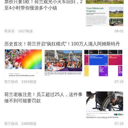
票价只要1欧！荷兰观光小火车回归，2
至4小时带你慢游多个小镇
荷买买 1627阅读
08-02
历史首次！荷兰开启“疯狂模式”！100万人涌入阿姆斯特丹
荷兰快讯 2304阅读
07-26
荷兰老板注意！员工超过25人，这件事
做不到可能要罚款
荷兰快讯 2486阅读
07-26