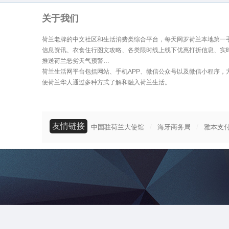
关于我们
荷兰老牌的中文社区和生活消费类综合平台，每天网罗荷兰本地第一
信息资讯、衣食住行图文攻略、各类限时线上线下优惠打折信息、实
推送荷兰恶劣天气预警…
荷兰生活网平台包括网站、手机APP、微信公众号以及微信小程序，
便荷兰华人通过多种方式了解和融入荷兰生活。
友情链接
/
/
中国驻荷兰大使馆
海牙商务局
雅本支