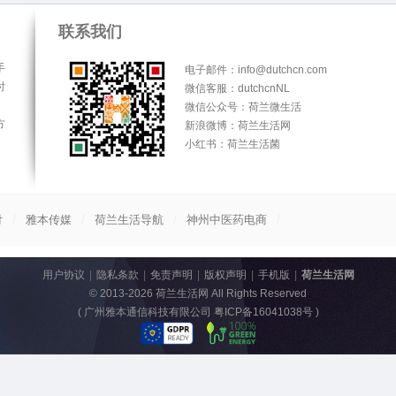
联系我们
手
电子邮件：info@dutchcn.com
时
微信客服：dutchcnNL
微信公众号：荷兰微生活
方
新浪微博：荷兰生活网
小红书：荷兰生活菌
/
/
/
/
付
雅本传媒
荷兰生活导航
神州中医药电商
用户协议
|
隐私条款
|
免责声明
|
版权声明
|
手机版
|
荷兰生活网
© 2013-2026
荷兰生活网
All Rights Reserved
(
广州雅本通信科技有限公司 粤ICP备16041038号
)