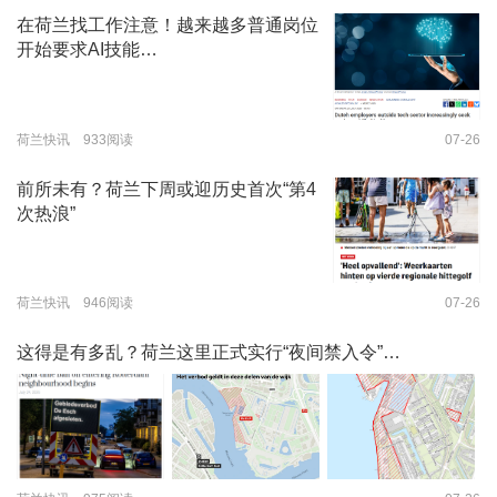
在荷兰找工作注意！越来越多普通岗位
开始要求AI技能…
荷兰快讯 933阅读
07-26
前所未有？荷兰下周或迎历史首次“第4
次热浪”
荷兰快讯 946阅读
07-26
这得是有多乱？荷兰这里正式实行“夜间禁入令”…