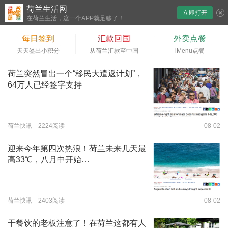
荷兰生活网
立即打开
下拉刷新
在荷兰生活，这一个APP就足够了！
每日签到
汇款回国
外卖点餐
天天签出小积分
从荷兰汇款至中国
iMenu点餐
荷兰突然冒出一个“移民大遣返计划”，
64万人已经签字支持
荷兰快讯 2224阅读
08-02
迎来今年第四次热浪！荷兰未来几天最
高33℃，八月中开始…
荷兰快讯 2403阅读
08-02
干餐饮的老板注意了！在荷兰这都有人