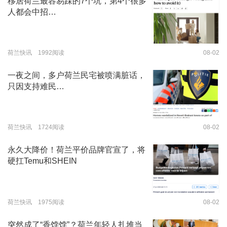
移居荷兰最容易踩的7个坑，第4个很多
人都会中招…
荷兰快讯 1992阅读
08-02
一夜之间，多户荷兰民宅被喷满脏话，
只因支持难民…
荷兰快讯 1724阅读
08-02
永久大降价！荷兰平价品牌官宣了，将
硬扛Temu和SHEIN
荷兰快讯 1975阅读
08-02
突然成了“香饽饽”？荷兰年轻人扎堆当