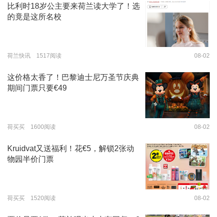
比利时18岁公主要来荷兰读大学了！选
的竟是这所名校
荷兰快讯 1517阅读
08-02
这价格太香了！巴黎迪士尼万圣节庆典
期间门票只要€49
荷买买 1600阅读
08-02
Kruidvat又送福利！花€5，解锁2张动
物园半价门票
荷买买 1520阅读
08-02