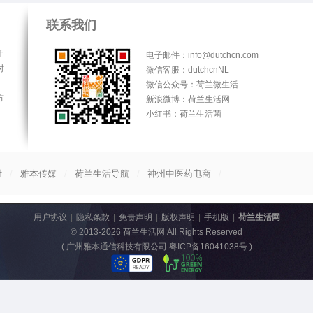
联系我们
手
电子邮件：info@dutchcn.com
时
微信客服：dutchcnNL
微信公众号：荷兰微生活
方
新浪微博：荷兰生活网
小红书：荷兰生活菌
/
/
/
/
付
雅本传媒
荷兰生活导航
神州中医药电商
用户协议
|
隐私条款
|
免责声明
|
版权声明
|
手机版
|
荷兰生活网
© 2013-2026
荷兰生活网
All Rights Reserved
(
广州雅本通信科技有限公司 粤ICP备16041038号
)