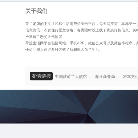
关于我们
荷兰老牌的中文社区和生活消费类综合平台，每天网罗荷兰本地第一
信息资讯、衣食住行图文攻略、各类限时线上线下优惠打折信息、实
推送荷兰恶劣天气预警…
荷兰生活网平台包括网站、手机APP、微信公众号以及微信小程序，
便荷兰华人通过多种方式了解和融入荷兰生活。
友情链接
/
/
中国驻荷兰大使馆
海牙商务局
雅本支