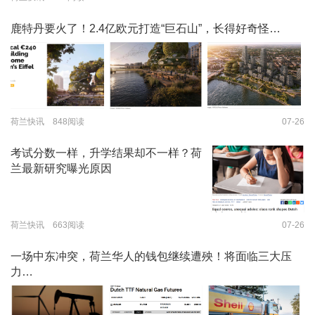
鹿特丹要火了！2.4亿欧元打造“巨石山”，长得好奇怪…
荷兰快讯 848阅读
07-26
考试分数一样，升学结果却不一样？荷
兰最新研究曝光原因
荷兰快讯 663阅读
07-26
一场中东冲突，荷兰华人的钱包继续遭殃！将面临三大压
力…