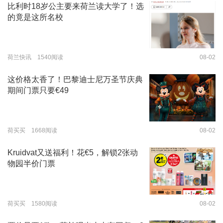
比利时18岁公主要来荷兰读大学了！选
的竟是这所名校
荷兰快讯 1540阅读
08-02
这价格太香了！巴黎迪士尼万圣节庆典
期间门票只要€49
荷买买 1668阅读
08-02
Kruidvat又送福利！花€5，解锁2张动
物园半价门票
荷买买 1580阅读
08-02