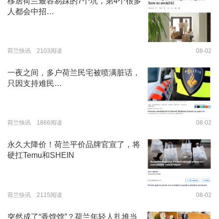
移居荷兰最容易踩的7个坑，第4个很多
人都会中招…
荷兰快讯 2103阅读
08-02
一夜之间，多户荷兰民宅被喷满脏话，
只因支持难民…
荷兰快讯 1866阅读
08-02
永久大降价！荷兰平价品牌官宣了，将
硬扛Temu和SHEIN
荷兰快讯 2115阅读
08-02
突然成了“香饽饽”？荷兰年轻人扎堆当