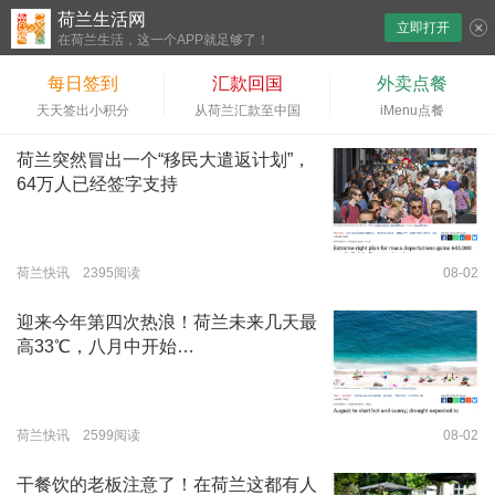
荷兰生活网
立即打开
下拉刷新
在荷兰生活，这一个APP就足够了！
每日签到
汇款回国
外卖点餐
天天签出小积分
从荷兰汇款至中国
iMenu点餐
荷兰突然冒出一个“移民大遣返计划”，
64万人已经签字支持
荷兰快讯 2395阅读
08-02
迎来今年第四次热浪！荷兰未来几天最
高33℃，八月中开始…
荷兰快讯 2599阅读
08-02
干餐饮的老板注意了！在荷兰这都有人