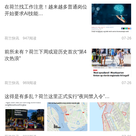
在荷兰找工作注意！越来越多普通岗位
开始要求AI技能…
荷兰快讯 947阅读
07-26
前所未有？荷兰下周或迎历史首次“第4
次热浪”
荷兰快讯 969阅读
07-26
这得是有多乱？荷兰这里正式实行“夜间禁入令”…