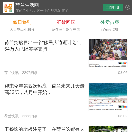
荷兰生活网
立即打开
下拉刷新
在荷兰生活，这一个APP就足够了！
每日签到
汇款回国
外卖点餐
天天签出小积分
从荷兰汇款至中国
iMenu点餐
荷兰突然冒出一个“移民大遣返计划”，
64万人已经签字支持
荷兰快讯 2207阅读
08-02
迎来今年第四次热浪！荷兰未来几天最
高33℃，八月中开始…
荷兰快讯 2388阅读
08-02
干餐饮的老板注意了！在荷兰这都有人