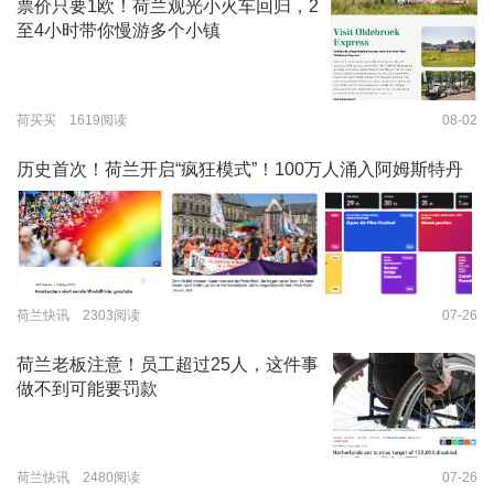
票价只要1欧！荷兰观光小火车回归，2
至4小时带你慢游多个小镇
荷买买 1619阅读
08-02
历史首次！荷兰开启“疯狂模式”！100万人涌入阿姆斯特丹
荷兰快讯 2303阅读
07-26
荷兰老板注意！员工超过25人，这件事
做不到可能要罚款
荷兰快讯 2480阅读
07-26