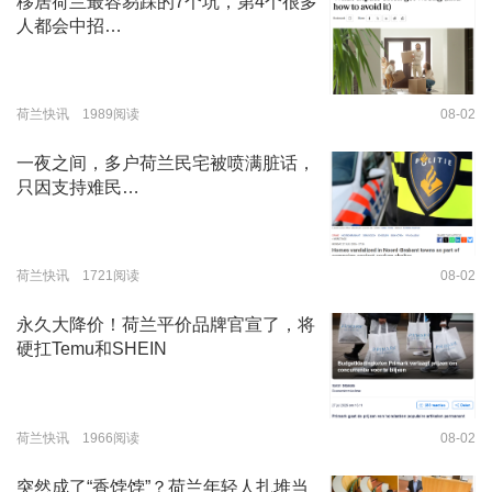
移居荷兰最容易踩的7个坑，第4个很多
人都会中招…
荷兰快讯 1989阅读
08-02
一夜之间，多户荷兰民宅被喷满脏话，
只因支持难民…
荷兰快讯 1721阅读
08-02
永久大降价！荷兰平价品牌官宣了，将
硬扛Temu和SHEIN
荷兰快讯 1966阅读
08-02
突然成了“香饽饽”？荷兰年轻人扎堆当