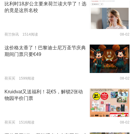
比利时18岁公主要来荷兰读大学了！选
的竟是这所名校
荷兰快讯 1514阅读
08-02
这价格太香了！巴黎迪士尼万圣节庆典
期间门票只要€49
荷买买 1599阅读
08-02
Kruidvat又送福利！花€5，解锁2张动
物园半价门票
荷买买 1516阅读
08-02