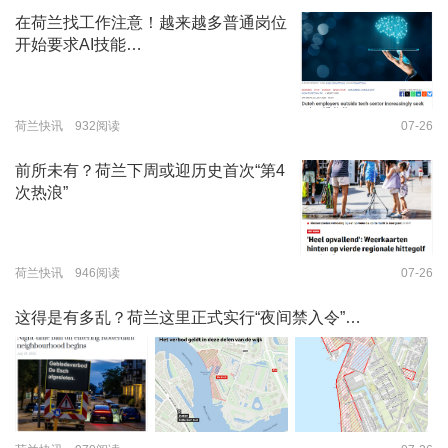
在荷兰找工作注意！越来越多普通岗位
开始要求AI技能…
荷兰快讯 932阅读
07-26
前所未有？荷兰下周或迎历史首次“第4
次热浪”
荷兰快讯 946阅读
07-26
这得是有多乱？荷兰这里正式实行“夜间禁入令”…