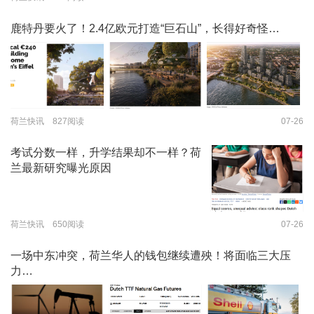
鹿特丹要火了！2.4亿欧元打造“巨石山”，长得好奇怪…
荷兰快讯 827阅读
07-26
考试分数一样，升学结果却不一样？荷
兰最新研究曝光原因
荷兰快讯 650阅读
07-26
一场中东冲突，荷兰华人的钱包继续遭殃！将面临三大压
力…