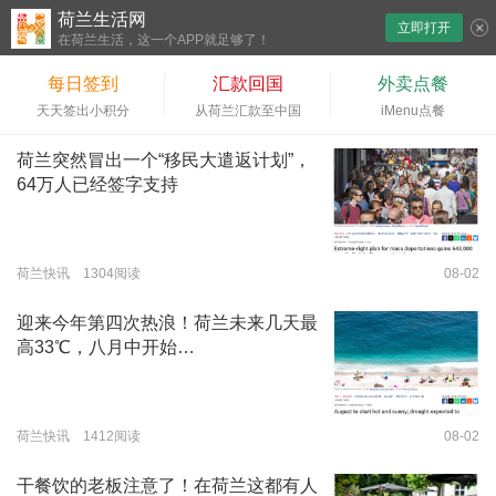
荷兰生活网
立即打开
下拉刷新
在荷兰生活，这一个APP就足够了！
每日签到
汇款回国
外卖点餐
天天签出小积分
从荷兰汇款至中国
iMenu点餐
荷兰突然冒出一个“移民大遣返计划”，
64万人已经签字支持
荷兰快讯 1304阅读
08-02
迎来今年第四次热浪！荷兰未来几天最
高33℃，八月中开始…
荷兰快讯 1412阅读
08-02
干餐饮的老板注意了！在荷兰这都有人