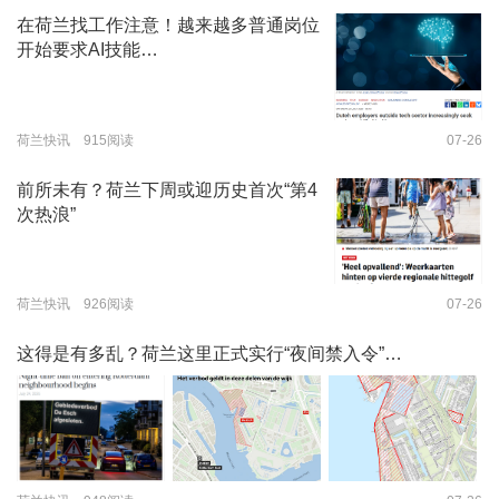
在荷兰找工作注意！越来越多普通岗位
开始要求AI技能…
荷兰快讯 915阅读
07-26
前所未有？荷兰下周或迎历史首次“第4
次热浪”
荷兰快讯 926阅读
07-26
这得是有多乱？荷兰这里正式实行“夜间禁入令”…