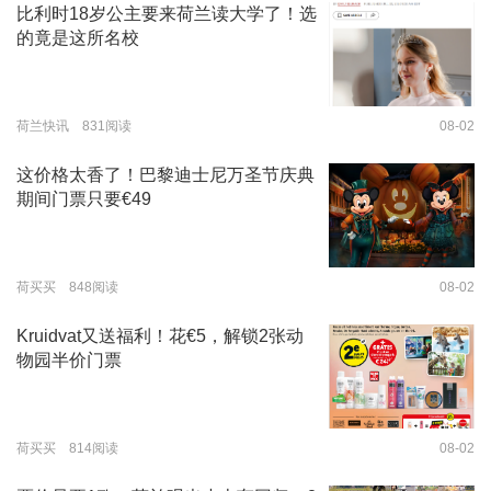
比利时18岁公主要来荷兰读大学了！选
的竟是这所名校
荷兰快讯 831阅读
08-02
这价格太香了！巴黎迪士尼万圣节庆典
期间门票只要€49
荷买买 848阅读
08-02
Kruidvat又送福利！花€5，解锁2张动
物园半价门票
荷买买 814阅读
08-02