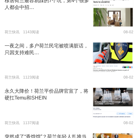
移居荷兰最容易踩的7个坑，第4个很多
人都会中招…
荷兰快讯 1143阅读
08-02
一夜之间，多户荷兰民宅被喷满脏话，
只因支持难民…
荷兰快讯 1123阅读
08-02
永久大降价！荷兰平价品牌官宣了，将
硬扛Temu和SHEIN
荷兰快讯 1137阅读
08-02
突然成了“香饽饽”？荷兰年轻人扎堆当