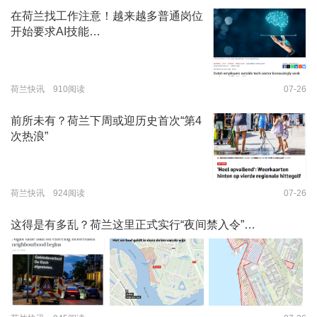
在荷兰找工作注意！越来越多普通岗位
开始要求AI技能…
荷兰快讯 910阅读
07-26
前所未有？荷兰下周或迎历史首次“第4
次热浪”
荷兰快讯 924阅读
07-26
这得是有多乱？荷兰这里正式实行“夜间禁入令”…