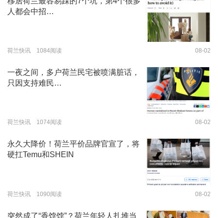
移居荷兰最容易踩的7个坑，第4个很多
人都会中招…
荷兰快讯 1084阅读
08-02
一夜之间，多户荷兰民宅被喷满脏话，
只因支持难民…
荷兰快讯 1074阅读
08-02
永久大降价！荷兰平价品牌官宣了，将
硬扛Temu和SHEIN
荷兰快讯 1090阅读
08-02
突然成了“香饽饽”？荷兰年轻人扎堆当