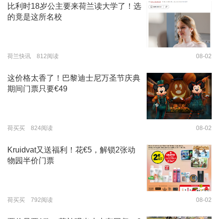
比利时18岁公主要来荷兰读大学了！选
的竟是这所名校
荷兰快讯 812阅读
08-02
这价格太香了！巴黎迪士尼万圣节庆典
期间门票只要€49
荷买买 824阅读
08-02
Kruidvat又送福利！花€5，解锁2张动
物园半价门票
荷买买 792阅读
08-02