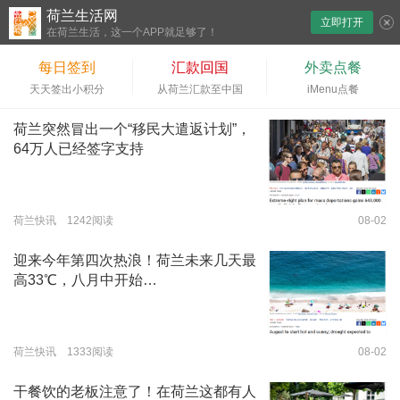
荷兰生活网
立即打开
下拉刷新
在荷兰生活，这一个APP就足够了！
每日签到
汇款回国
外卖点餐
天天签出小积分
从荷兰汇款至中国
iMenu点餐
荷兰突然冒出一个“移民大遣返计划”，
64万人已经签字支持
荷兰快讯 1242阅读
08-02
迎来今年第四次热浪！荷兰未来几天最
高33℃，八月中开始…
荷兰快讯 1333阅读
08-02
干餐饮的老板注意了！在荷兰这都有人