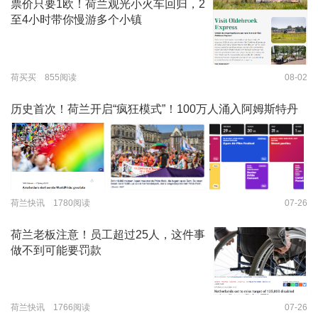
票价只要1欧！荷兰观光小火车回归，2
至4小时带你慢游多个小镇
荷买买 855阅读
08-02
历史首次！荷兰开启“疯狂模式”！100万人涌入阿姆斯特丹
荷兰快讯 1780阅读
07-26
荷兰老板注意！员工超过25人，这件事
做不到可能要罚款
荷兰快讯 1766阅读
07-26