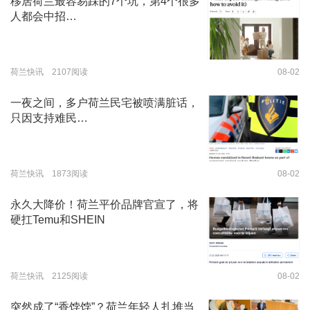
移居荷兰最容易踩的7个坑，第4个很多
人都会中招…
荷兰快讯 2107阅读
08-02
一夜之间，多户荷兰民宅被喷满脏话，
只因支持难民…
荷兰快讯 1873阅读
08-02
永久大降价！荷兰平价品牌官宣了，将
硬扛Temu和SHEIN
荷兰快讯 2125阅读
08-02
突然成了“香饽饽”？荷兰年轻人扎堆当