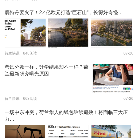
鹿特丹要火了！2.4亿欧元打造“巨石山”，长得好奇怪…
荷兰快讯 848阅读
07-26
考试分数一样，升学结果却不一样？荷
兰最新研究曝光原因
荷兰快讯 663阅读
07-26
一场中东冲突，荷兰华人的钱包继续遭殃！将面临三大压
力…