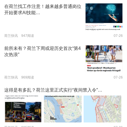
在荷兰找工作注意！越来越多普通岗位
开始要求AI技能…
荷兰快讯 947阅读
07-26
前所未有？荷兰下周或迎历史首次“第4
次热浪”
荷兰快讯 969阅读
07-26
这得是有多乱？荷兰这里正式实行“夜间禁入令”…