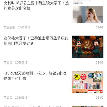
比利时18岁公主要来荷兰读大学了！选
的竟是这所名校
荷兰快讯 1540阅读
08-02
这价格太香了！巴黎迪士尼万圣节庆典
期间门票只要€49
荷买买 1668阅读
08-02
Kruidvat又送福利！花€5，解锁2张动
物园半价门票
荷买买 1580阅读
08-02