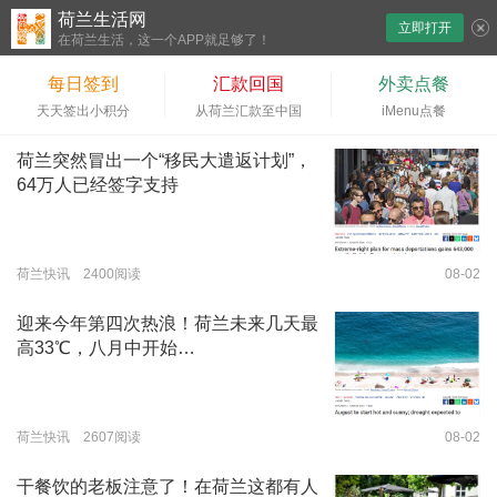
荷兰生活网
立即打开
下拉刷新
在荷兰生活，这一个APP就足够了！
每日签到
汇款回国
外卖点餐
天天签出小积分
从荷兰汇款至中国
iMenu点餐
荷兰突然冒出一个“移民大遣返计划”，
64万人已经签字支持
荷兰快讯 2400阅读
08-02
迎来今年第四次热浪！荷兰未来几天最
高33℃，八月中开始…
荷兰快讯 2607阅读
08-02
干餐饮的老板注意了！在荷兰这都有人