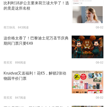
比利时18岁公主要来荷兰读大学了！选
的竟是这所名校
荷兰快讯 843阅读
08-02
这价格太香了！巴黎迪士尼万圣节庆典
期间门票只要€49
荷买买 898阅读
08-02
Kruidvat又送福利！花€5，解锁2张动
物园半价门票
荷买买 847阅读
08-02