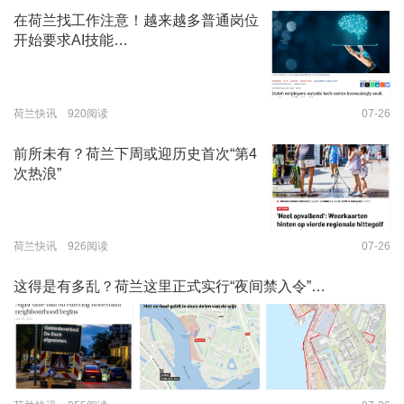
在荷兰找工作注意！越来越多普通岗位
开始要求AI技能…
荷兰快讯 920阅读
07-26
前所未有？荷兰下周或迎历史首次“第4
次热浪”
荷兰快讯 926阅读
07-26
这得是有多乱？荷兰这里正式实行“夜间禁入令”…