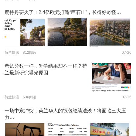
鹿特丹要火了！2.4亿欧元打造“巨石山”，长得好奇怪…
荷兰快讯 812阅读
07-26
考试分数一样，升学结果却不一样？荷
兰最新研究曝光原因
荷兰快讯 636阅读
07-26
一场中东冲突，荷兰华人的钱包继续遭殃！将面临三大压
力…