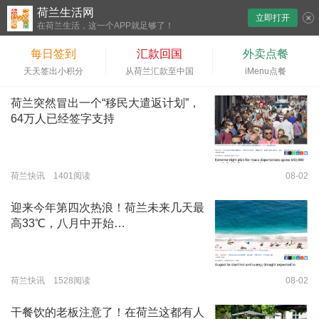
荷兰生活网
立即打开
下拉刷新
在荷兰生活，这一个APP就足够了！
每日签到
汇款回国
外卖点餐
天天签出小积分
从荷兰汇款至中国
iMenu点餐
荷兰突然冒出一个“移民大遣返计划”，
64万人已经签字支持
荷兰快讯 1401阅读
08-02
迎来今年第四次热浪！荷兰未来几天最
高33℃，八月中开始…
荷兰快讯 1528阅读
08-02
干餐饮的老板注意了！在荷兰这都有人