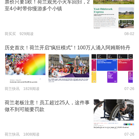
票价只要1欧！荷兰观光小火车回归，2
至4小时带你慢游多个小镇
荷买买 929阅读
08-02
历史首次！荷兰开启“疯狂模式”！100万人涌入阿姆斯特丹
荷兰快讯 1828阅读
07-26
荷兰老板注意！员工超过25人，这件事
做不到可能要罚款
荷兰快讯 1808阅读
07-26