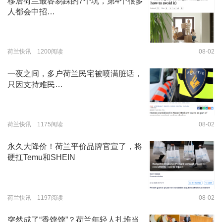
移居荷兰最容易踩的7个坑，第4个很多
人都会中招…
荷兰快讯 1200阅读
08-02
一夜之间，多户荷兰民宅被喷满脏话，
只因支持难民…
荷兰快讯 1175阅读
08-02
永久大降价！荷兰平价品牌官宣了，将
硬扛Temu和SHEIN
荷兰快讯 1197阅读
08-02
突然成了“香饽饽”？荷兰年轻人扎堆当