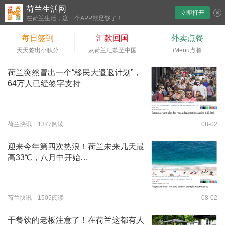
荷兰生活网
立即打开
下拉刷新
在荷兰生活，这一个APP就足够了！
每日签到
汇款回国
外卖点餐
天天签出小积分
从荷兰汇款至中国
iMenu点餐
荷兰突然冒出一个“移民大遣返计划”，
64万人已经签字支持
荷兰快讯 1377阅读
08-02
迎来今年第四次热浪！荷兰未来几天最
高33℃，八月中开始…
荷兰快讯 1505阅读
08-02
干餐饮的老板注意了！在荷兰这都有人