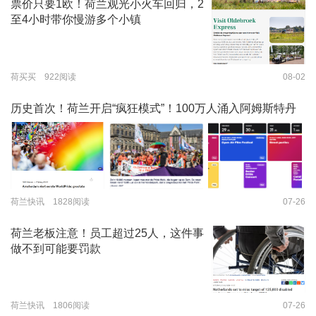
票价只要1欧！荷兰观光小火车回归，2
至4小时带你慢游多个小镇
荷买买 922阅读
08-02
历史首次！荷兰开启“疯狂模式”！100万人涌入阿姆斯特丹
荷兰快讯 1828阅读
07-26
荷兰老板注意！员工超过25人，这件事
做不到可能要罚款
荷兰快讯 1806阅读
07-26