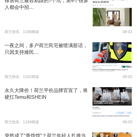
移居荷兰最容易踩的7个坑，第4个很多
人都会中招…
荷兰快讯 1188阅读
08-02
一夜之间，多户荷兰民宅被喷满脏话，
只因支持难民…
荷兰快讯 1162阅读
08-02
永久大降价！荷兰平价品牌官宣了，将
硬扛Temu和SHEIN
荷兰快讯 1184阅读
08-02
突然成了“香饽饽”？荷兰年轻人扎堆当