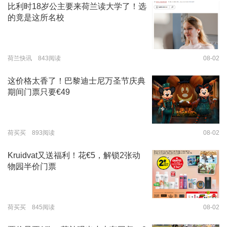
比利时18岁公主要来荷兰读大学了！选
的竟是这所名校
荷兰快讯 843阅读
08-02
这价格太香了！巴黎迪士尼万圣节庆典
期间门票只要€49
荷买买 893阅读
08-02
Kruidvat又送福利！花€5，解锁2张动
物园半价门票
荷买买 845阅读
08-02