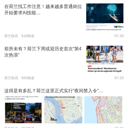
在荷兰找工作注意！越来越多普通岗位
开始要求AI技能…
荷兰快讯 918阅读
07-26
前所未有？荷兰下周或迎历史首次“第4
次热浪”
荷兰快讯 926阅读
07-26
这得是有多乱？荷兰这里正式实行“夜间禁入令”…