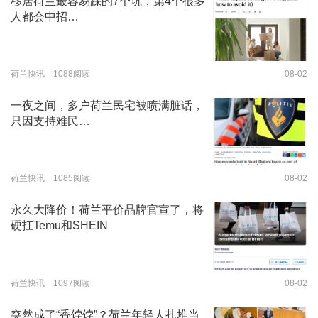
移居荷兰最容易踩的7个坑，第4个很多
人都会中招…
荷兰快讯 1088阅读
08-02
一夜之间，多户荷兰民宅被喷满脏话，
只因支持难民…
荷兰快讯 1085阅读
08-02
永久大降价！荷兰平价品牌官宣了，将
硬扛Temu和SHEIN
荷兰快讯 1097阅读
08-02
突然成了“香饽饽”？荷兰年轻人扎堆当