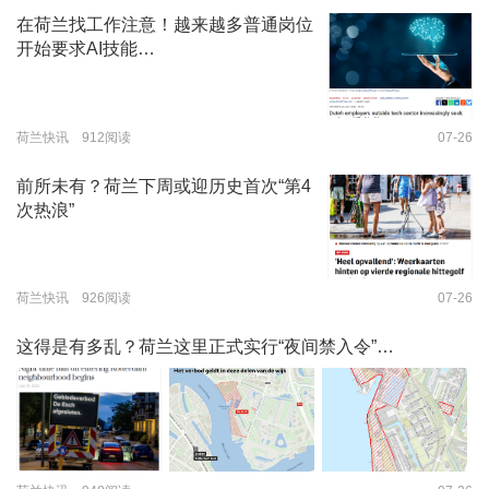
在荷兰找工作注意！越来越多普通岗位
开始要求AI技能…
荷兰快讯 912阅读
07-26
前所未有？荷兰下周或迎历史首次“第4
次热浪”
荷兰快讯 926阅读
07-26
这得是有多乱？荷兰这里正式实行“夜间禁入令”…