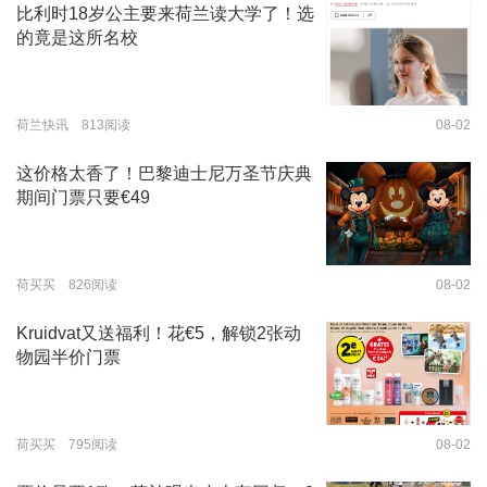
比利时18岁公主要来荷兰读大学了！选
的竟是这所名校
荷兰快讯 813阅读
08-02
这价格太香了！巴黎迪士尼万圣节庆典
期间门票只要€49
荷买买 826阅读
08-02
Kruidvat又送福利！花€5，解锁2张动
物园半价门票
荷买买 795阅读
08-02