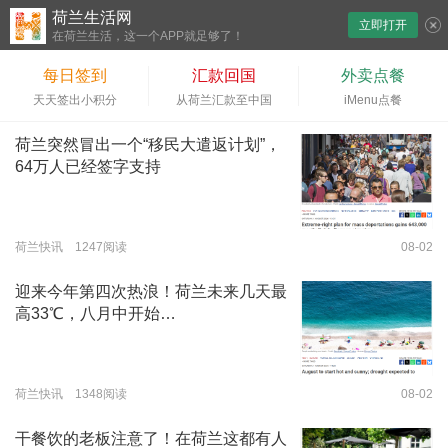
荷兰生活网
立即打开
下拉刷新
在荷兰生活，这一个APP就足够了！
每日签到
汇款回国
外卖点餐
天天签出小积分
从荷兰汇款至中国
iMenu点餐
荷兰突然冒出一个“移民大遣返计划”，
64万人已经签字支持
荷兰快讯 1247阅读
08-02
迎来今年第四次热浪！荷兰未来几天最
高33℃，八月中开始…
荷兰快讯 1348阅读
08-02
干餐饮的老板注意了！在荷兰这都有人