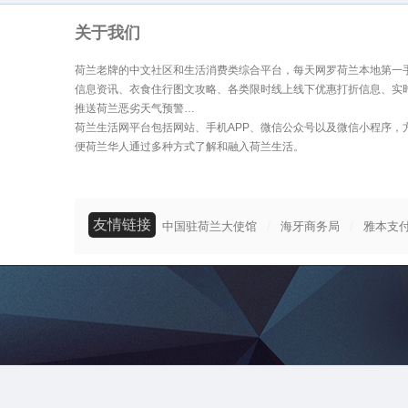
关于我们
荷兰老牌的中文社区和生活消费类综合平台，每天网罗荷兰本地第一
信息资讯、衣食住行图文攻略、各类限时线上线下优惠打折信息、实
推送荷兰恶劣天气预警…
荷兰生活网平台包括网站、手机APP、微信公众号以及微信小程序，
便荷兰华人通过多种方式了解和融入荷兰生活。
友情链接
/
/
中国驻荷兰大使馆
海牙商务局
雅本支