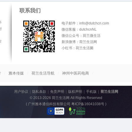
联系我们
手
电子邮件：info@dutchcn.com
时
微信客服：dutchcnNL
微信公众号：荷兰微生活
方
新浪微博：荷兰生活网
小红书：荷兰生活菌
/
/
/
/
付
雅本传媒
荷兰生活导航
神州中医药电商
用户协议
|
隐私条款
|
免责声明
|
版权声明
|
手机版
|
荷兰生活网
© 2013-2026
荷兰生活网
All Rights Reserved
(
广州雅本通信科技有限公司 粤ICP备16041038号
)