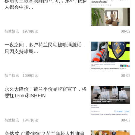
移居荷兰最容易踩的7个坑，第4个很多
人都会中招…
荷兰快讯 1970阅读
08-02
一夜之间，多户荷兰民宅被喷满脏话，
只因支持难民…
荷兰快讯 1699阅读
08-02
永久大降价！荷兰平价品牌官宣了，将
硬扛Temu和SHEIN
荷兰快讯 1947阅读
08-02
突然成了“香饽饽”？荷兰年轻人扎堆当