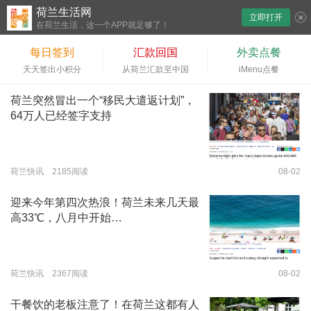
荷兰生活网
立即打开
下拉刷新
在荷兰生活，这一个APP就足够了！
每日签到
汇款回国
外卖点餐
天天签出小积分
从荷兰汇款至中国
iMenu点餐
荷兰突然冒出一个“移民大遣返计划”，
64万人已经签字支持
荷兰快讯 2185阅读
08-02
迎来今年第四次热浪！荷兰未来几天最
高33℃，八月中开始…
荷兰快讯 2367阅读
08-02
干餐饮的老板注意了！在荷兰这都有人