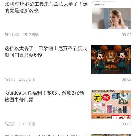
比利时18岁公主要来荷兰读大学了！选
的竟是这所名校
荷兰快讯 1512阅读
08-02
这价格太香了！巴黎迪士尼万圣节庆典
期间门票只要€49
荷买买 1595阅读
08-02
Kruidvat又送福利！花€5，解锁2张动
物园半价门票
荷买买 1509阅读
08-02