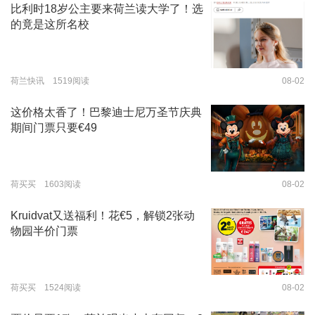
比利时18岁公主要来荷兰读大学了！选
的竟是这所名校
荷兰快讯 1519阅读
08-02
这价格太香了！巴黎迪士尼万圣节庆典
期间门票只要€49
荷买买 1603阅读
08-02
Kruidvat又送福利！花€5，解锁2张动
物园半价门票
荷买买 1524阅读
08-02