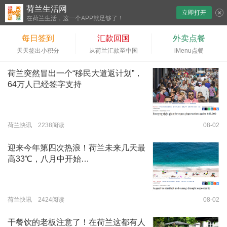
荷兰生活网
立即打开
下拉刷新
在荷兰生活，这一个APP就足够了！
每日签到
汇款回国
外卖点餐
天天签出小积分
从荷兰汇款至中国
iMenu点餐
荷兰突然冒出一个“移民大遣返计划”，
64万人已经签字支持
荷兰快讯 2238阅读
08-02
迎来今年第四次热浪！荷兰未来几天最
高33℃，八月中开始…
荷兰快讯 2424阅读
08-02
干餐饮的老板注意了！在荷兰这都有人