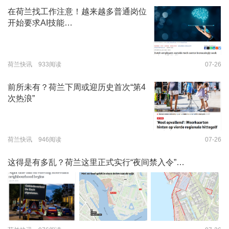
在荷兰找工作注意！越来越多普通岗位
开始要求AI技能…
荷兰快讯 933阅读
07-26
前所未有？荷兰下周或迎历史首次“第4
次热浪”
荷兰快讯 946阅读
07-26
这得是有多乱？荷兰这里正式实行“夜间禁入令”…