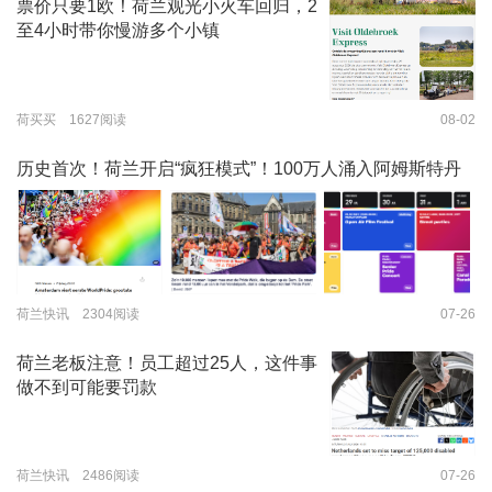
票价只要1欧！荷兰观光小火车回归，2
至4小时带你慢游多个小镇
荷买买 1627阅读
08-02
历史首次！荷兰开启“疯狂模式”！100万人涌入阿姆斯特丹
荷兰快讯 2304阅读
07-26
荷兰老板注意！员工超过25人，这件事
做不到可能要罚款
荷兰快讯 2486阅读
07-26