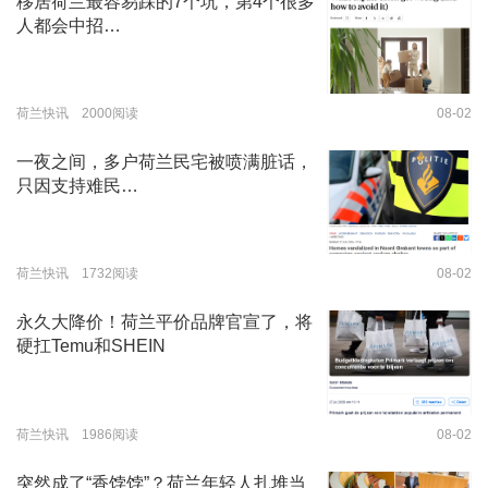
移居荷兰最容易踩的7个坑，第4个很多
人都会中招…
荷兰快讯 2000阅读
08-02
一夜之间，多户荷兰民宅被喷满脏话，
只因支持难民…
荷兰快讯 1732阅读
08-02
永久大降价！荷兰平价品牌官宣了，将
硬扛Temu和SHEIN
荷兰快讯 1986阅读
08-02
突然成了“香饽饽”？荷兰年轻人扎堆当