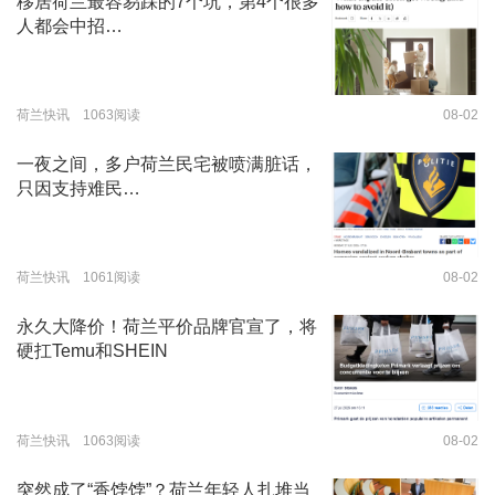
移居荷兰最容易踩的7个坑，第4个很多
人都会中招…
荷兰快讯 1063阅读
08-02
一夜之间，多户荷兰民宅被喷满脏话，
只因支持难民…
荷兰快讯 1061阅读
08-02
永久大降价！荷兰平价品牌官宣了，将
硬扛Temu和SHEIN
荷兰快讯 1063阅读
08-02
突然成了“香饽饽”？荷兰年轻人扎堆当