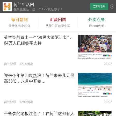
荷兰生活网
立即打开
下拉刷新
在荷兰生活，这一个APP就足够了！
每日签到
汇款回国
外卖点餐
天天签出小积分
从荷兰汇款至中国
iMenu点餐
荷兰突然冒出一个“移民大遣返计划”，
64万人已经签字支持
荷兰快讯 1215阅读
08-02
迎来今年第四次热浪！荷兰未来几天最
高33℃，八月中开始…
荷兰快讯 1290阅读
08-02
干餐饮的老板注意了！在荷兰这都有人