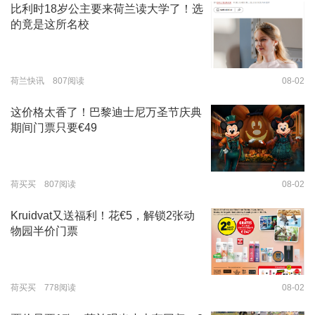
比利时18岁公主要来荷兰读大学了！选
的竟是这所名校
荷兰快讯 807阅读
08-02
这价格太香了！巴黎迪士尼万圣节庆典
期间门票只要€49
荷买买 807阅读
08-02
Kruidvat又送福利！花€5，解锁2张动
物园半价门票
荷买买 778阅读
08-02