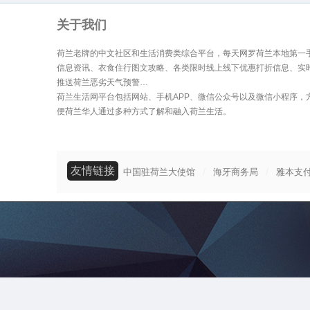
关于我们
荷兰老牌的中文社区和生活消费类综合平台，每天网罗荷兰本地第一
信息资讯、衣食住行图文攻略、各类限时线上线下优惠打折信息、实
推送荷兰恶劣天气预警…
荷兰生活网平台包括网站、手机APP、微信公众号以及微信小程序，
便荷兰华人通过多种方式了解和融入荷兰生活。
友情链接
/
/
中国驻荷兰大使馆
海牙商务局
雅本支