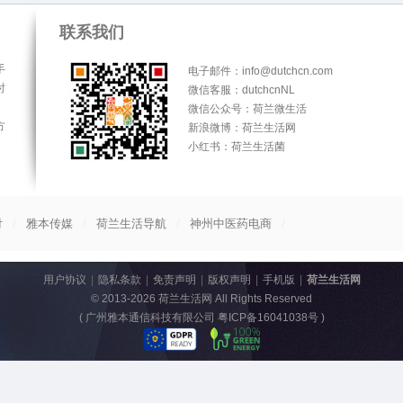
联系我们
手
电子邮件：info@dutchcn.com
时
微信客服：dutchcnNL
微信公众号：荷兰微生活
方
新浪微博：荷兰生活网
小红书：荷兰生活菌
/
/
/
/
付
雅本传媒
荷兰生活导航
神州中医药电商
用户协议
|
隐私条款
|
免责声明
|
版权声明
|
手机版
|
荷兰生活网
© 2013-2026
荷兰生活网
All Rights Reserved
(
广州雅本通信科技有限公司 粤ICP备16041038号
)